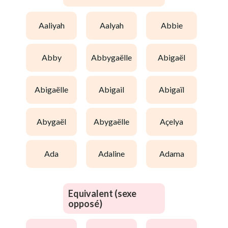
aaliyah
aalyah
abbie
abby
abbygaëlle
abigaël
abigaëlle
abigail
abigaïl
abygaël
abygaëlle
açelya
ada
adaline
adama
Equivalent (sexe
opposé)