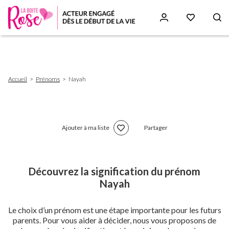
Aller
au
contenu
principal
Fil
Accueil
Prénoms
Nayah
d'Ariane
Ajouter à ma liste
Partager
Découvrez la signification du prénom
Nayah
Le choix d’un prénom est une étape importante pour les futurs
parents. Pour vous aider à décider, nous vous proposons de