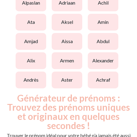
alpaslan
adriaan
achil
ata
aksel
amin
amjad
aissa
abdul
alix
armen
alexander
andrès
aster
achraf
Générateur de prénoms :
Trouvez des prénoms uniques
et originaux en quelques
secondes !
Trouver le prénom idéal pour votre bébé n’a jamais été aussi