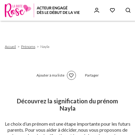
Aller
au
contenu
principal
Fil
Accueil
Prénoms
Nayla
d'Ariane
Ajouter à ma liste
Partager
Découvrez la signification du prénom
Nayla
Le choix d’un prénom est une étape importante pour les futurs
parents. Pour vous aider à décider, nous vous proposons de