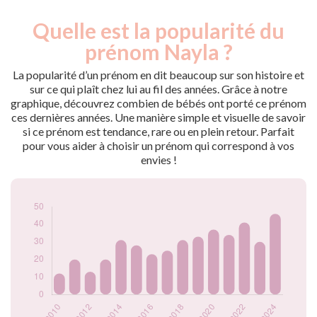
Quelle est la popularité du
Nouveaux-
Année
nés
prénom Nayla ?
2009
12
2010
12
La popularité d’un prénom en dit beaucoup sur son histoire et
2011
20
sur ce qui plaît chez lui au fil des années. Grâce à notre
graphique, découvrez combien de bébés ont porté ce prénom
2012
13
ces dernières années. Une manière simple et visuelle de savoir
2013
20
si ce prénom est tendance, rare ou en plein retour. Parfait
2014
31
pour vous aider à choisir un prénom qui correspond à vos
2015
28
envies !
2016
23
2017
25
2018
31
2019
33
2020
37
2021
34
2022
41
2023
30
2024
46
Popularité du