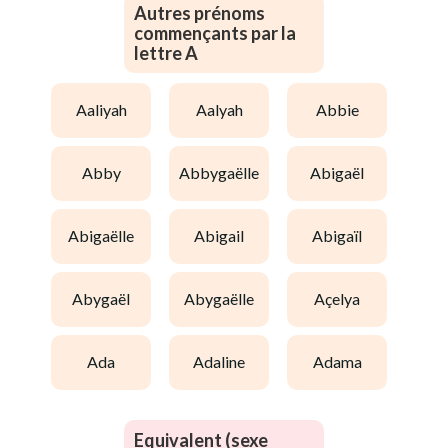
Autres prénoms
commençants par la
lettre A
aaliyah
aalyah
abbie
abby
abbygaëlle
abigaël
abigaëlle
abigail
abigaïl
abygaël
abygaëlle
açelya
ada
adaline
adama
Equivalent (sexe