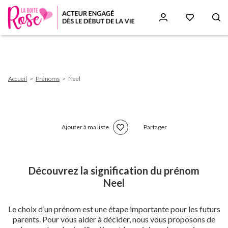
Aller
au
contenu
principal
Fil
Accueil
Prénoms
Neel
d'Ariane
Ajouter à ma liste
Partager
Découvrez la signification du prénom
Neel
Le choix d’un prénom est une étape importante pour les futurs
parents. Pour vous aider à décider, nous vous proposons de