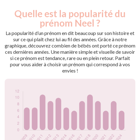
Quelle est la popularité du
Nouveaux-
Année
nés
prénom Neel ?
2009
7
2010
7
La popularité d’un prénom en dit beaucoup sur son histoire et
2011
11
sur ce qui plaît chez lui au fil des années. Grâce à notre
graphique, découvrez combien de bébés ont porté ce prénom
2012
9
ces dernières années. Une manière simple et visuelle de savoir
2013
10
si ce prénom est tendance, rare ou en plein retour. Parfait
2014
7
pour vous aider à choisir un prénom qui correspond à vos
2016
6
envies !
2017
9
2018
11
2020
9
2021
6
2022
9
2024
6
Popularité du
prénom Neel par
année