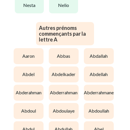
nesta
nelio
Autres prénoms
commençants par la
lettre A
aaron
abbas
abdallah
abdel
abdelkader
abdellah
abderahman
abderrahman
abderrahmane
abdoul
abdoulaye
abdoullah
abdul
abdullah
abel