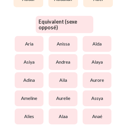
Equivalent (sexe
opposé)
aria
anissa
aïda
asiya
andrea
alaya
adina
aila
aurore
ameline
aurelie
assya
alies
alaa
anaé