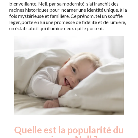
bienveillante. Nell, par sa modernité, s'affranchit des
racines historiques pour incarner une identité unique, à la
fois mystérieuse et familière. Ce prénom, tel un souffle
léger, porte en lui une promesse de fidélité et de lumière,
un éclat subtil qui illumine ceux qui le portent.
Quelle est la popularité du
Nouveaux-
Année
nés