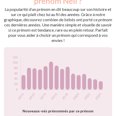
prénom Nell ?
2009
71
2010
55
La popularité d’un prénom en dit beaucoup sur son histoire et
2011
82
sur ce qui plaît chez lui au fil des années. Grâce à notre
graphique, découvrez combien de bébés ont porté ce prénom
2012
80
ces dernières années. Une manière simple et visuelle de savoir
2013
76
si ce prénom est tendance, rare ou en plein retour. Parfait
2014
88
pour vous aider à choisir un prénom qui correspond à vos
2015
105
envies !
2016
90
2017
78
2018
86
2019
60
2020
55
2021
59
2022
43
2023
39
2024
32
Popularité du
prénom Nell par
année
Nouveaux-nés prénommés par ce prénom