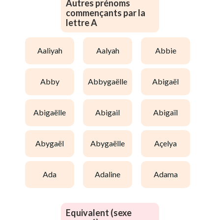
Autres prénoms
commençants par la
lettre A
aaliyah
aalyah
abbie
abby
abbygaëlle
abigaël
abigaëlle
abigail
abigaïl
abygaël
abygaëlle
açelya
ada
adaline
adama
Equivalent (sexe