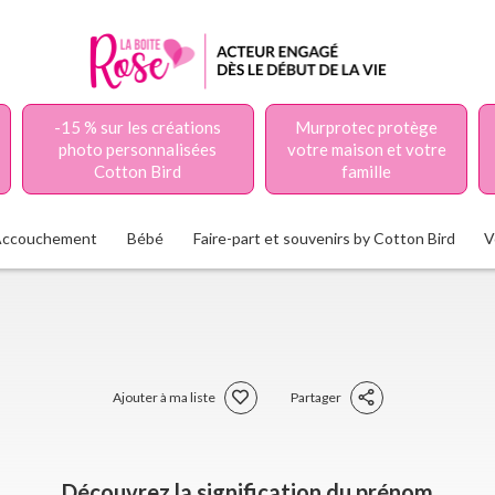
-15 % sur les créations
Murprotec protège
photo personnalisées
votre maison et votre
Cotton Bird
famille
Accouchement
Bébé
Faire-part et souvenirs by Cotton Bird
V
Ajouter à ma liste
Partager
Découvrez la signification du prénom