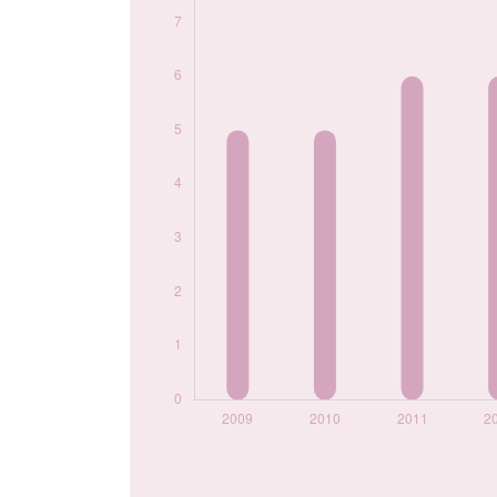
2023
5
2024
7
Popularité du
prénom Nella par
année