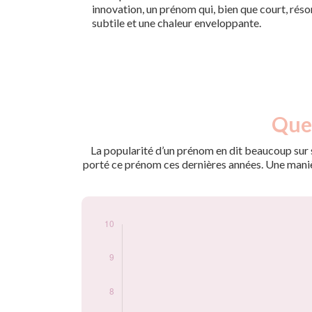
innovation, un prénom qui, bien que court, ré
subtile et une chaleur enveloppante.
Nouveaux-
Quel
Année
nés
2009
5
La popularité d’un prénom en dit beaucoup sur s
2010
5
porté ce prénom ces dernières années. Une manière
2011
6
2012
6
2013
8
2015
8
2016
5
2018
9
2019
6
2020
10
2022
7