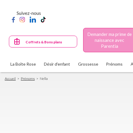
Aller
au
Suivez-nous
contenu
principal
Demander ma prime de
naissance avec
Coffrets & Bons plans
Parentia
La Boîte Rose
Désir d'enfant
Grossesse
Prénoms
Fil
Accueil
Prénoms
Nella
d'Ariane