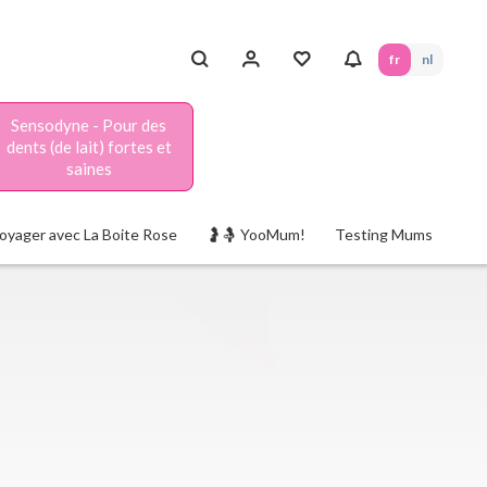
fr
nl
Sensodyne - Pour des
dents (de lait) fortes et
saines
oyager avec La Boite Rose
🤰🤱 YooMum!
Testing Mums