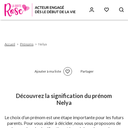
Aller
au
contenu
principal
Fil
Accueil
Prénoms
Nelya
d'Ariane
Ajouter à ma liste
Partager
Découvrez la signification du prénom
Nelya
Le choix d’un prénom est une étape importante pour les futurs
parents. Pour vous aider à décider, nous vous proposons de