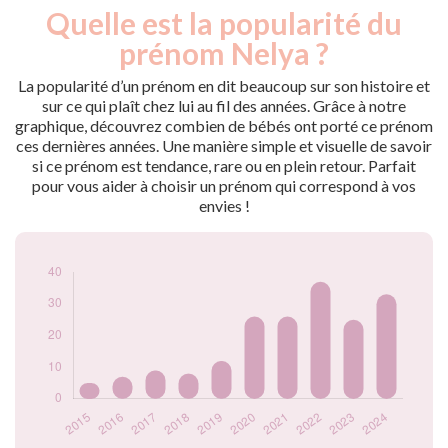
Quelle est la popularité du
Nouveaux-
Année
nés
prénom Nelya ?
2015
5
2016
7
La popularité d’un prénom en dit beaucoup sur son histoire et
2017
9
sur ce qui plaît chez lui au fil des années. Grâce à notre
graphique, découvrez combien de bébés ont porté ce prénom
2018
8
ces dernières années. Une manière simple et visuelle de savoir
2019
12
si ce prénom est tendance, rare ou en plein retour. Parfait
2020
26
pour vous aider à choisir un prénom qui correspond à vos
2021
26
envies !
2022
37
2023
25
2024
33
Popularité du
prénom Nelya par
année