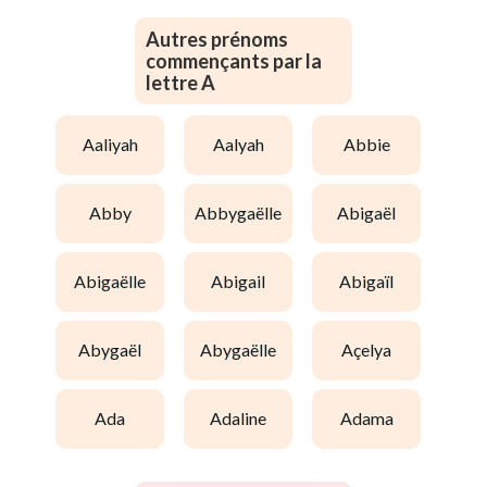
Autres prénoms
commençants par la
lettre A
aaliyah
aalyah
abbie
abby
abbygaëlle
abigaël
abigaëlle
abigail
abigaïl
abygaël
abygaëlle
açelya
ada
adaline
adama