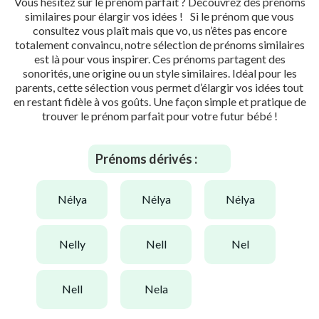
Vous hésitez sur le prénom parfait ? Découvrez des prénoms
similaires pour élargir vos idées ! Si le prénom que vous
consultez vous plaît mais que vo, us n’êtes pas encore
totalement convaincu, notre sélection de prénoms similaires
est là pour vous inspirer. Ces prénoms partagent des
sonorités, une origine ou un style similaires. Idéal pour les
parents, cette sélection vous permet d’élargir vos idées tout
en restant fidèle à vos goûts. Une façon simple et pratique de
trouver le prénom parfait pour votre futur bébé !
Prénoms dérivés :
nélya
nélya
nélya
nelly
nell
nel
nell
nela