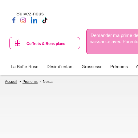
Aller
au
Suivez-nous
contenu
principal
Demander ma prime d
naissance avec Parenti
Coffrets & Bons plans
La Boîte Rose
Désir d'enfant
Grossesse
Prénoms
Fil
Accueil
Prénoms
Nesta
d'Ariane