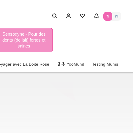
fr
nl
Sensodyne - Pour des
dents (de lait) fortes et
saines
oyager avec La Boite Rose
🤰🤱 YooMum!
Testing Mums