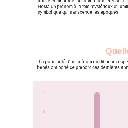
douce et moderne lui confère une élégance 
Nesta un prénom à la fois mystérieux et lum
symbolique qui transcende les époques.
Nouveaux-
Quell
Année
nés
2014
7
La popularité d’un prénom en dit beaucoup su
2018
5
bébés ont porté ce prénom ces dernières anné
2024
5
Popularité du
prénom Nesta par
année