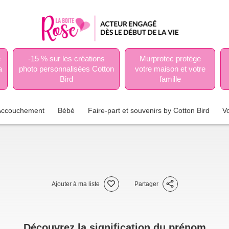
e
-15 % sur les créations
Murprotec protège
a
photo personnalisées Cotton
votre maison et votre
Bird
famille
Accouchement
Bébé
Faire-part et souvenirs by Cotton Bird
V
Ajouter à ma liste
Partager
Découvrez la signification du prénom