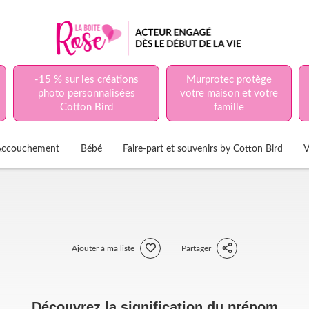
-15 % sur les créations
Murprotec protège
photo personnalisées
votre maison et votre
Cotton Bird
famille
Accouchement
Bébé
Faire-part et souvenirs by Cotton Bird
V
Ajouter à ma liste
Partager
Découvrez la signification du prénom