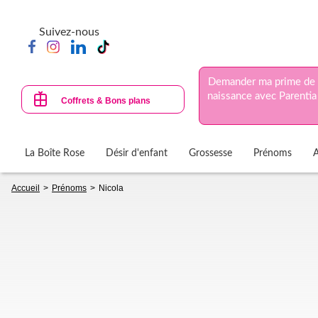
Aller
au
Suivez-nous
contenu
principal
Demander ma prime de
naissance avec Parentia
Coffrets & Bons plans
La Boîte Rose
Désir d'enfant
Grossesse
Prénoms
Fil
Accueil
Prénoms
Nicola
d'Ariane