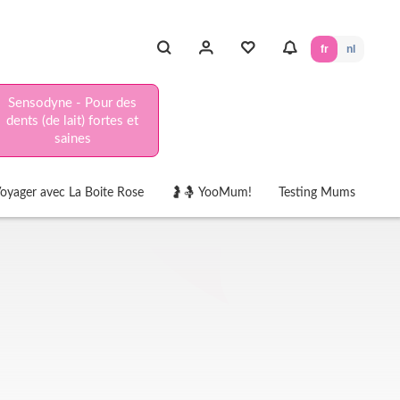
fr
nl
Sensodyne - Pour des
dents (de lait) fortes et
saines
oyager avec La Boite Rose
🤰🤱 YooMum!
Testing Mums