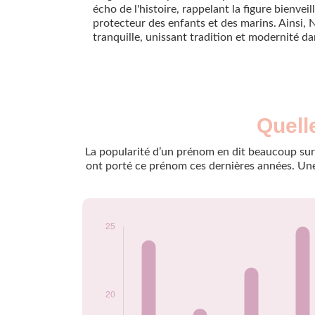
écho de l'histoire, rappelant la figure bienvei
protecteur des enfants et des marins. Ainsi, 
tranquille, unissant tradition et modernité 
Nouveaux-
Quell
Année
nés
2009
24
La popularité d’un prénom en dit beaucoup sur 
2010
19
ont porté ce prénom ces dernières années. Une 
2011
22
2012
25
2013
14
2014
14
2015
15
2016
15
2017
7
2018
10
2019
5