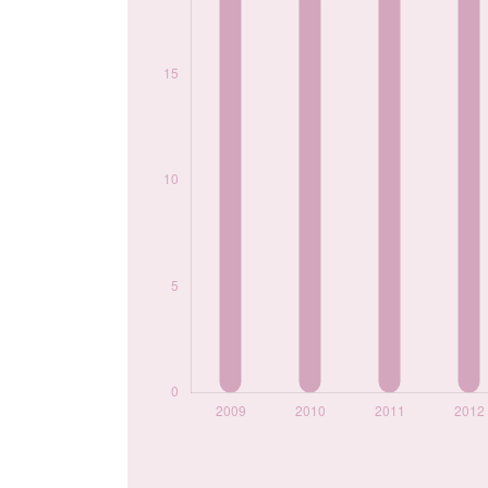
2020
7
2021
8
2022
8
Popularité du
prénom Nicola par
année