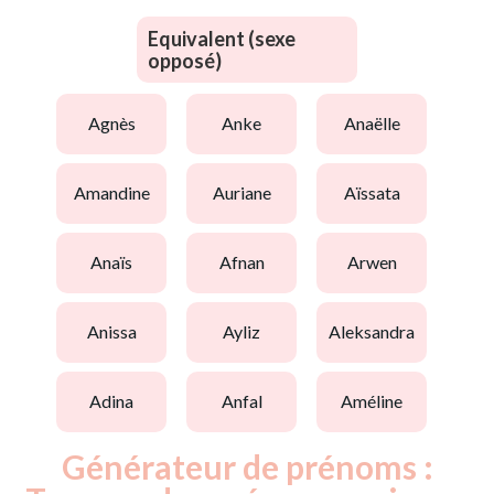
Equivalent (sexe
opposé)
agnès
anke
anaëlle
amandine
auriane
aïssata
anaïs
afnan
arwen
anissa
ayliz
aleksandra
adina
anfal
améline
Générateur de prénoms :