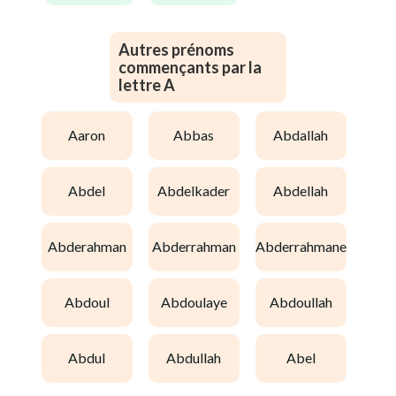
Autres prénoms
commençants par la
lettre A
aaron
abbas
abdallah
abdel
abdelkader
abdellah
abderahman
abderrahman
abderrahmane
abdoul
abdoulaye
abdoullah
abdul
abdullah
abel