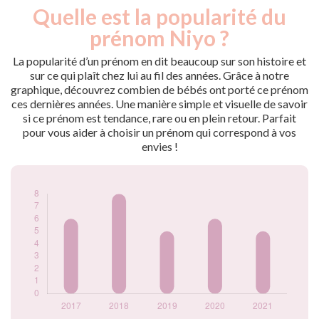
Quelle est la popularité du
Nouveaux-
Année
nés
prénom Niyo ?
2017
6
2018
8
La popularité d’un prénom en dit beaucoup sur son histoire et
2019
5
sur ce qui plaît chez lui au fil des années. Grâce à notre
graphique, découvrez combien de bébés ont porté ce prénom
2020
6
ces dernières années. Une manière simple et visuelle de savoir
2021
5
si ce prénom est tendance, rare ou en plein retour. Parfait
Popularité du
pour vous aider à choisir un prénom qui correspond à vos
prénom Niyo par
envies !
année