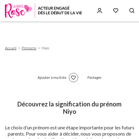
Aller
au
contenu
principal
Fil
Accueil
Prénoms
Niyo
d'Ariane
Ajouter à ma liste
Partager
Découvrez la signification du prénom
Niyo
Le choix d’un prénom est une étape importante pour les futurs
parents. Pour vous aider à décider, nous vous proposons de