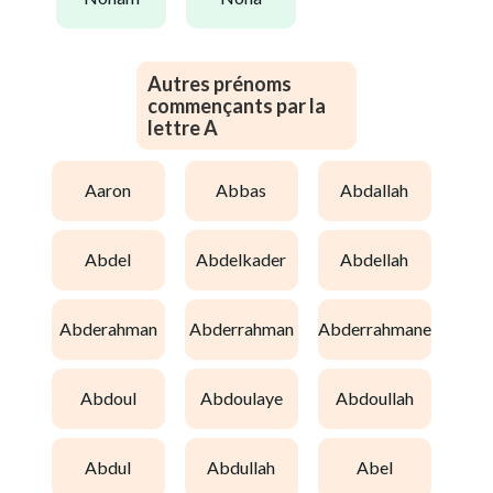
Autres prénoms
commençants par la
lettre A
aaron
abbas
abdallah
abdel
abdelkader
abdellah
abderahman
abderrahman
abderrahmane
abdoul
abdoulaye
abdoullah
abdul
abdullah
abel