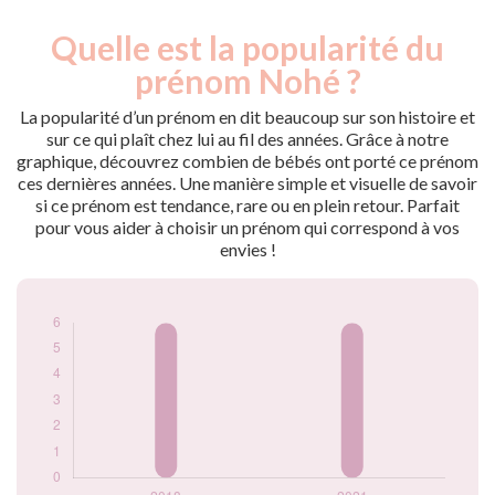
Quelle est la popularité du
Nouveaux-
Année
nés
prénom Nohé ?
2018
6
2021
6
La popularité d’un prénom en dit beaucoup sur son histoire et
sur ce qui plaît chez lui au fil des années. Grâce à notre
Popularité du
graphique, découvrez combien de bébés ont porté ce prénom
prénom Nohé par
ces dernières années. Une manière simple et visuelle de savoir
année
si ce prénom est tendance, rare ou en plein retour. Parfait
pour vous aider à choisir un prénom qui correspond à vos
envies !