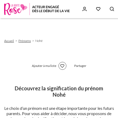
Aller
au
contenu
principal
Fil
Accueil
Prénoms
Nohé
d'Ariane
Ajouter à ma liste
Partager
Découvrez la signification du prénom
Nohé
Le choix d’un prénom est une étape importante pour les futurs
parents. Pour vous aider à décider, nous vous proposons de