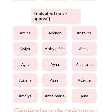
Equivalent (sexe
opposé)
amina
aliénor
angelina
asiya
abbygaëlle
alesia
ayat
ayna
anastasia
aurélia
aseel
adeline
amélya
anna-maria
aïna
Générateur de prénoms :