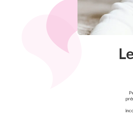
L
Pe
pré
inc