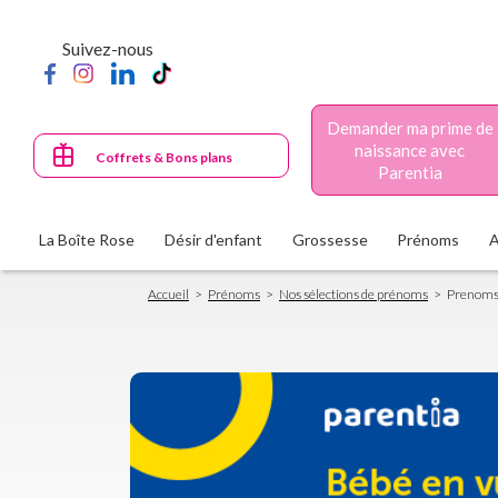
Aller
au
Suivez-nous
contenu
principal
Demander ma prime de
naissance avec
Coffrets & Bons plans
Parentia
La Boîte Rose
Désir d'enfant
Grossesse
Prénoms
Fil
Accueil
Prénoms
Nos sélections de prénoms
Prenoms
d'Ariane