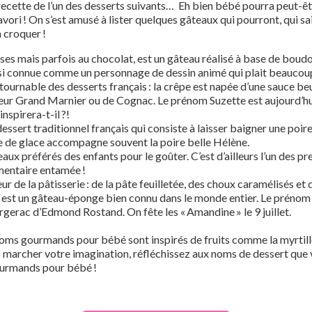
recette de l’un des desserts suivants… Eh bien bébé pourra peut-être
ori ! On s’est amusé à lister quelques gâteaux qui pourront, qui s
 croquer !
ises mais parfois au chocolat, est un gâteau réalisé à base de boudo
ssi connue comme un personnage de dessin animé qui plait beaucou
ntournable des desserts français : la crêpe est napée d’une sauce b
queur Grand Marnier ou de Cognac. Le prénom Suzette est aujourd’
inspirera-t-il ?!
dessert traditionnel français qui consiste à laisser baigner une poi
e de glace accompagne souvent la poire belle Hélène.
eaux préférés des enfants pour le goûter. C’est d’ailleurs l’un des
limentaire entamée !
eur de la pâtisserie : de la pâte feuilletée, des choux caramélisés et
 est un gâteau-éponge bien connu dans le monde entier. Le prénom
gerac d’Edmond Rostand. On fête les « Amandine » le 9 juillet.
ms gourmands pour bébé sont inspirés de fruits comme la myrtille,
tes marcher votre imagination, réfléchissez aux noms de dessert que
ourmands pour bébé !