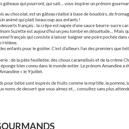
es gâteaux qui pourront, qui sait… vous inspirer un prénom gourman
is au chocolat, est un gâteau réalisé à base de boudoirs, de fromag
n animé qui plait beaucoup aux enfants !
desserts français : la crêpe est napée d’une sauce beurre-sucre ca
nom Suzette est aujourd’hui un peu tombé en désuétude… Mais qui sa
ionnel français qui consiste à laisser baigner une poire pochée dan
e Hélène.
es enfants pour le goûter. C’est d’ailleurs l’un des premiers que bé
serie : de la pâte feuilletée, des choux caramélisés et de la crème Cha
u-éponge bien connu dans le monde entier. Le prénom Amandine a é
mandine » le 9 juillet.
our bébé sont inspirés de fruits comme la myrtille, la pomme, la 
 aux noms de dessert que vous aimez et… consultez sans plus atten
 GOURMANDS