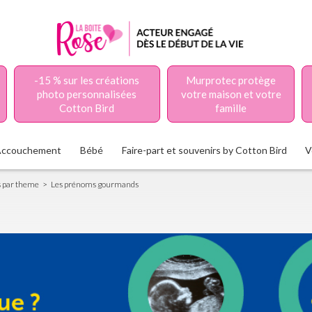
-15 % sur les créations
Murprotec protège
photo personnalisées
votre maison et votre
Cotton Bird
famille
Accouchement
Bébé
Faire-part et souvenirs by Cotton Bird
V
 par theme
Les prénoms gourmands