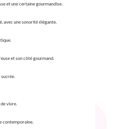
esse et une certaine gourmandise.
té, avec une sonorité élégante.
otique.
eureuse et son côté gourmand.
e sucrée.
 de vivre.
che contemporaine.