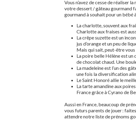
Vous n’avez de cesse de réaliser la 
votre dessert / gâteau gourmand fav
gourmand à souhait pour un bébé à
La charlotte, souvent aux fra
Charlotte aux fraises est au
La crêpe suzette est un inco
jus d’orange et un peu de li
Mais qui sait, peut-être vous 
La poire belle Hélène est un 
de chocolat chaud. Une boul
La madeleine est l’un des gât
une fois la diversification a
Le Saint Honoré allie le meill
La tarte amandine aux poires
France grâce à Cyrano de Ber
Aussi en France, beaucoup de préno
vous futurs parents de jouer : fai
attendre notre liste de prénoms g