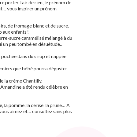
 porter, l’air de rien, le prénom de
ait… vous inspirer un prénom
irs, de fromage blanc et de sucre.
p aux enfants !
eurre-sucre caramélisé mélangé à du
hui un peu tombé en désuétude…
re pochée dans du sirop et nappée
 premiers que bébé pourra déguster
 de la crème Chantilly.
 Amandine a été rendu célèbre en
 la pomme, la cerise, la prune… A
 vous aimez et… consultez sans plus