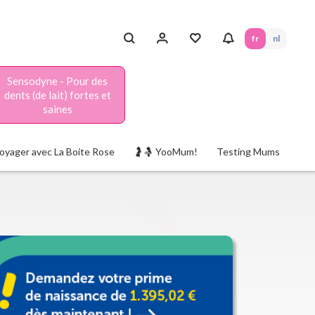
fr
nl
Sensodyne - Pour des
dents (de lait) fortes et
saines
oyager avec La Boite Rose
🤰🤱 YooMum!
Testing Mums