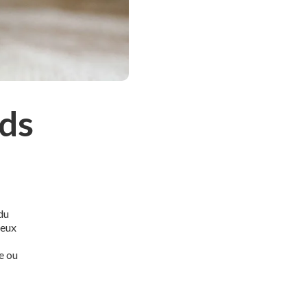
ds
 du
reux
e ou