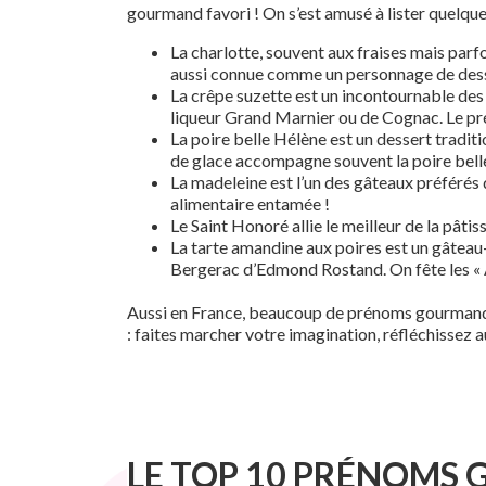
gourmand favori ! On s’est amusé à lister quelqu
La charlotte, souvent aux fraises mais parfo
aussi connue comme un personnage de dessi
La crêpe suzette est un incontournable des 
liqueur Grand Marnier ou de Cognac. Le pré
La poire belle Hélène est un dessert tradit
de glace accompagne souvent la poire bell
La madeleine est l’un des gâteaux préférés d
alimentaire entamée !
Le Saint Honoré allie le meilleur de la pâtis
La tarte amandine aux poires est un gâtea
Bergerac d’Edmond Rostand. On fête les « A
Aussi en France, beaucoup de prénoms gourmands p
: faites marcher votre imagination, réfléchissez
LE TOP 10 PRÉNOMS