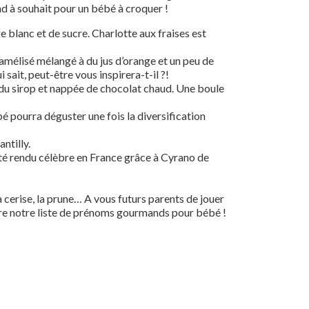
d à souhait pour un bébé à croquer !
e blanc et de sucre. Charlotte aux fraises est
ramélisé mélangé à du jus d’orange et un peu de
it, peut-être vous inspirera-t-il ?!
s du sirop et nappée de chocolat chaud. Une boule
bé pourra déguster une fois la diversification
ntilly.
té rendu célèbre en France grâce à Cyrano de
cerise, la prune… A vous futurs parents de jouer
dre notre liste de prénoms gourmands pour bébé !