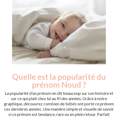
Quelle est la popularité du
Nouveaux-
Année
nés
prénom Noud ?
2013
13
2014
14
La popularité d’un prénom en dit beaucoup sur son histoire et
2015
16
sur ce qui plaît chez lui au fil des années. Grâce à notre
graphique, découvrez combien de bébés ont porté ce prénom
2016
17
ces dernières années. Une manière simple et visuelle de savoir
2017
5
si ce prénom est tendance, rare ou en plein retour. Parfait
2018
11