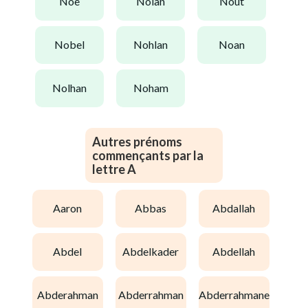
noë
nolan
nout
nobel
nohlan
noan
nolhan
noham
Autres prénoms
commençants par la
lettre A
aaron
abbas
abdallah
abdel
abdelkader
abdellah
abderahman
abderrahman
abderrahmane