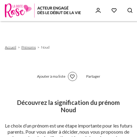
Aller
au
contenu
principal
Fil
Accueil
Prénoms
Noud
d'Ariane
Ajouter à ma liste
Partager
Découvrez la signification du prénom
Noud
Le choix d’un prénom est une étape importante pour les futurs
parents. Pour vous aider à décider, nous vous proposons de