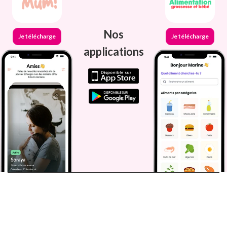
Nos
Je télécharge
Je télécharge
applications