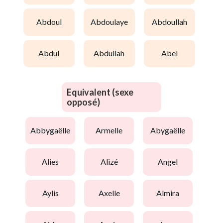
abdoul
abdoulaye
abdoullah
abdul
abdullah
abel
Equivalent (sexe
opposé)
abbygaëlle
armelle
abygaëlle
alies
alizé
angel
aylis
axelle
almira