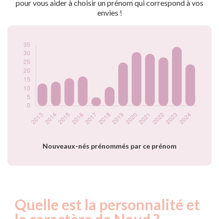
pour vous aider à choisir un prénom qui correspond à vos
2019
25
envies !
2020
31
2021
30
2022
28
2023
34
2024
24
Popularité du
prénom Noud par
année
Nouveaux-nés prénommés par ce prénom
Quelle est la personnalité et