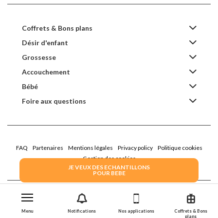
Coffrets & Bons plans
Désir d'enfant
Grossesse
Accouchement
Bébé
Foire aux questions
FAQ
Partenaires
Mentions légales
Privacy policy
Politique cookies
Gestion des cookies
JE VEUX DES ECHANTILLONS
POUR BEBE
2022 Family Service - la Boîte Rose
Menu
Notifications
Nos applications
Coffrets & Bons
plans