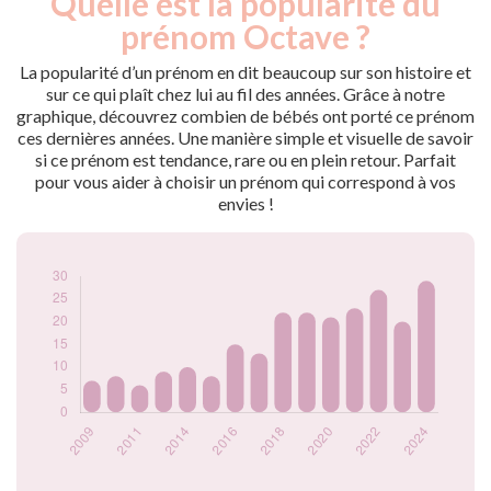
Quelle est la popularité du
Année
nés
prénom Octave ?
2009
7
2010
8
La popularité d’un prénom en dit beaucoup sur son histoire et
2011
6
sur ce qui plaît chez lui au fil des années. Grâce à notre
graphique, découvrez combien de bébés ont porté ce prénom
2012
9
ces dernières années. Une manière simple et visuelle de savoir
2014
10
si ce prénom est tendance, rare ou en plein retour. Parfait
2015
8
pour vous aider à choisir un prénom qui correspond à vos
2016
15
envies !
2017
13
2018
22
2019
22
2020
21
2021
23
2022
27
2023
20
2024
29
Popularité du
prénom Octave par
année