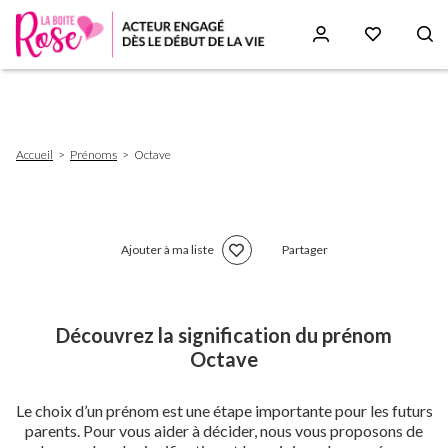
Aller
au
contenu
principal
Fil
Accueil
Prénoms
Octave
d'Ariane
Ajouter à ma liste
Partager
Découvrez la signification du prénom
Octave
Le choix d’un prénom est une étape importante pour les futurs
parents. Pour vous aider à décider, nous vous proposons de