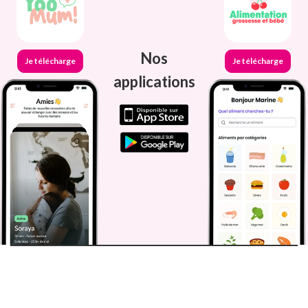
Nos
Je télécharge
Je télécharge
applications