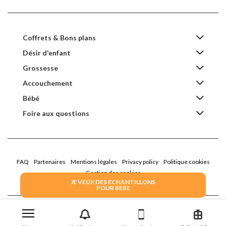
Coffrets & Bons plans
Désir d'enfant
Grossesse
Accouchement
Bébé
Foire aux questions
FAQ
Partenaires
Mentions légales
Privacy policy
Politique cookies
Gestion des cookies
JE VEUX DES ECHANTILLONS
POUR BEBE
2022 Family Service - la Boîte Rose