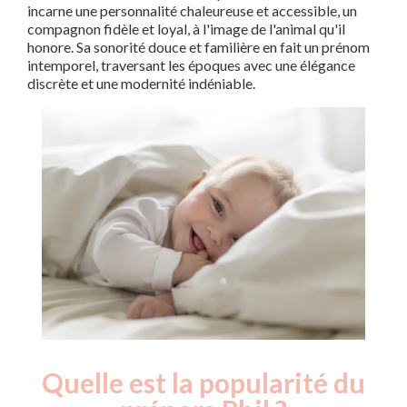
incarne une personnalité chaleureuse et accessible, un
compagnon fidèle et loyal, à l'image de l'animal qu'il
honore. Sa sonorité douce et familière en fait un prénom
intemporel, traversant les époques avec une élégance
discrète et une modernité indéniable.
Quelle est la popularité du
Nouveaux-
Année
nés