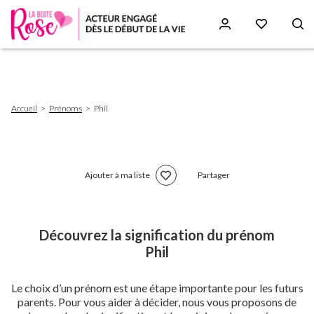
Aller
au
contenu
principal
Fil
Accueil
Prénoms
Phil
d'Ariane
Ajouter à ma liste
Partager
Découvrez la signification du prénom
Phil
Le choix d’un prénom est une étape importante pour les futurs
parents. Pour vous aider à décider, nous vous proposons de