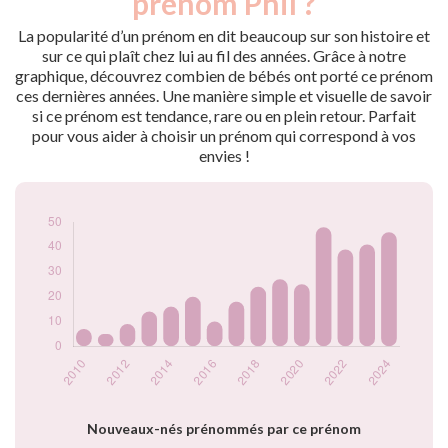
prénom Phil ?
2010
7
2011
5
La popularité d’un prénom en dit beaucoup sur son histoire et
2012
9
sur ce qui plaît chez lui au fil des années. Grâce à notre
graphique, découvrez combien de bébés ont porté ce prénom
2013
14
ces dernières années. Une manière simple et visuelle de savoir
2014
16
si ce prénom est tendance, rare ou en plein retour. Parfait
2015
20
pour vous aider à choisir un prénom qui correspond à vos
2016
10
envies !
2017
18
2018
24
2019
27
2020
25
2021
48
2022
39
2023
41
2024
46
Popularité du
prénom Phil par
année
Nouveaux-nés prénommés par ce prénom