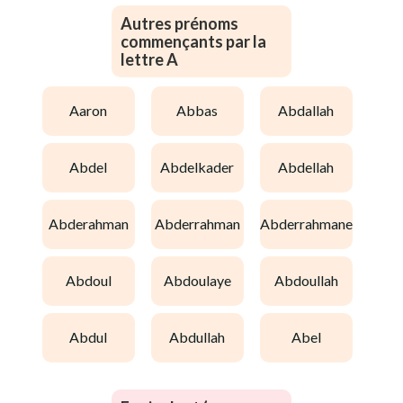
Autres prénoms
commençants par la
lettre A
aaron
abbas
abdallah
abdel
abdelkader
abdellah
abderahman
abderrahman
abderrahmane
abdoul
abdoulaye
abdoullah
abdul
abdullah
abel