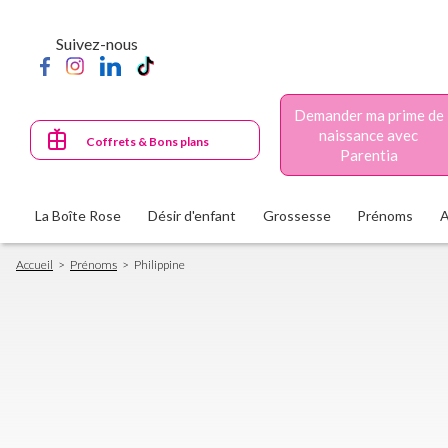
Aller
au
Suivez-nous
contenu
principal
Demander ma prime de
naissance avec
Coffrets & Bons plans
Parentia
La Boîte Rose
Désir d'enfant
Grossesse
Prénoms
Fil
Accueil
Prénoms
Philippine
d'Ariane