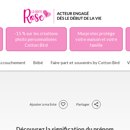
-15 % sur les créations
Murprotec protège
photo personnalisées
votre maison et votre
Cotton Bird
famille
Accouchement
Bébé
Faire-part et souvenirs by Cotton Bird
V
Ajouter à ma liste
Partager
Découvrez la signification du prénom