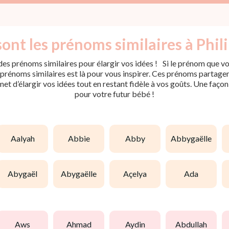
ont les prénoms similaires à Phil
es prénoms similaires pour élargir vos idées ! Si le prénom que vou
rénoms similaires est là pour vous inspirer. Ces prénoms partagent 
met d’élargir vos idées tout en restant fidèle à vos goûts. Une faço
pour votre futur bébé !
aalyah
abbie
abby
abbygaëlle
abygaël
abygaëlle
açelya
ada
aws
ahmad
aydin
abdullah