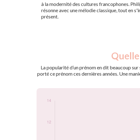
à la modernité des cultures francophones. Phili
résonne avec une mélodie classique, tout en s'
présent.
Nouveaux-
Quelle
Année
nés
2009
7
La popularité d’un prénom en dit beaucoup sur s
2010
6
porté ce prénom ces dernières années. Une manière
2011
5
2014
7
2015
6
2017
8
2018
5
2020
8
2021
13
2022
6
2023
9