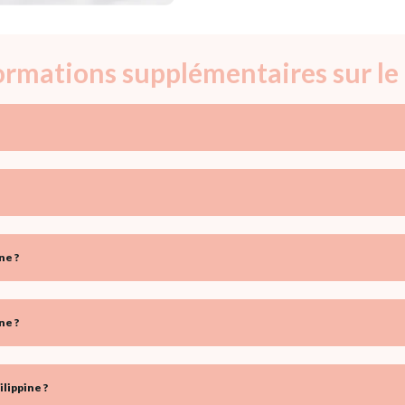
formations supplémentaires sur le
ne ?
ne ?
lippine ?