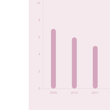
2024
8
Popularité du
prénom Philippine
par année