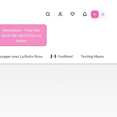
fr
nl
Sensodyne - Pour des
dents (de lait) fortes et
saines
oyager avec La Boite Rose
🤰🤱 YooMum!
Testing Mums