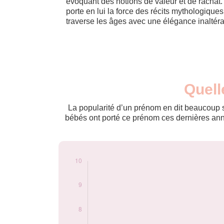
évoquant des notions de valeur et de rachat
porte en lui la force des récits mythologiques
traverse les âges avec une élégance inaltéra
Nouveaux-
Quell
Année
nés
2018
6
La popularité d’un prénom en dit beaucoup su
2019
5
bébés ont porté ce prénom ces dernières anné
2021
5
2022
8
2023
10
2024
7
Popularité du
prénom Priam par
année