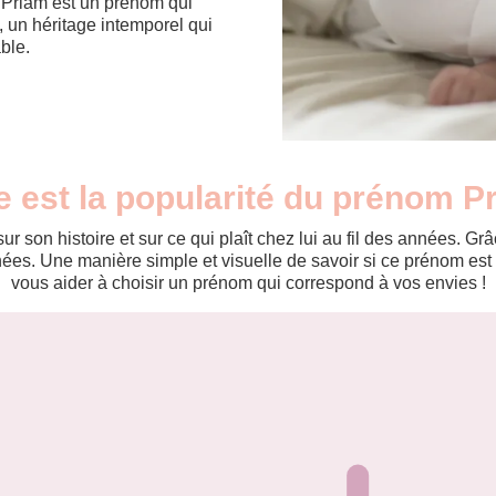
. Priam est un prénom qui
, un héritage intemporel qui
ble.
e est la popularité du prénom P
r son histoire et sur ce qui plaît chez lui au fil des années. 
es. Une manière simple et visuelle de savoir si ce prénom est te
vous aider à choisir un prénom qui correspond à vos envies !