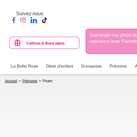
Aller
au
Suivez-nous
contenu
principal
Demander ma prime d
naissance avec Parenti
Coffrets & Bons plans
La Boîte Rose
Désir d'enfant
Grossesse
Prénoms
Fil
Accueil
Prénoms
Priam
d'Ariane