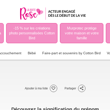
e
-15 % sur les créations
Murprotec protège
a
photo personnalisées Cotton
votre maison et votre
Bird
famille
Accouchement
Bébé
Faire-part et souvenirs by Cotton Bird
V
Ajouter à ma liste
Partager
Découvrez la signification du prénom