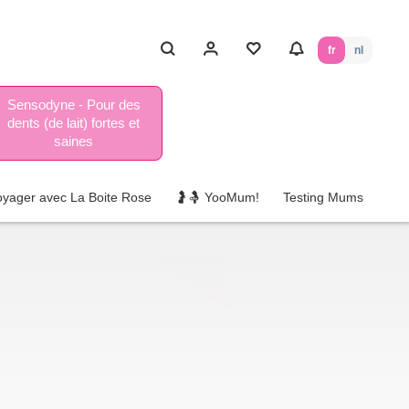
fr
nl
Sensodyne - Pour des
dents (de lait) fortes et
saines
oyager avec La Boite Rose
🤰🤱 YooMum!
Testing Mums