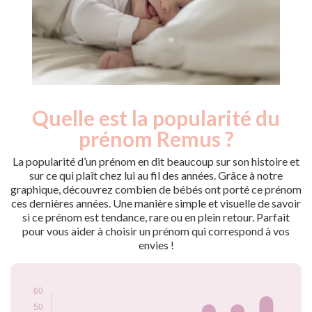
Quelle est la popularité du
Nouveaux-
Année
nés
prénom Remus ?
2017
5
2018
13
La popularité d’un prénom en dit beaucoup sur son histoire et
2019
20
sur ce qui plaît chez lui au fil des années. Grâce à notre
graphique, découvrez combien de bébés ont porté ce prénom
2020
21
ces dernières années. Une manière simple et visuelle de savoir
2021
46
si ce prénom est tendance, rare ou en plein retour. Parfait
2022
52
pour vous aider à choisir un prénom qui correspond à vos
2023
52
envies !
2024
57
Popularité du
prénom Remus par
année