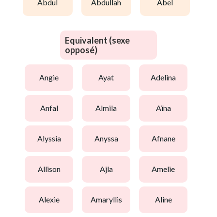
abdul
abdullah
abel
Equivalent (sexe
opposé)
angie
ayat
adelina
anfal
almila
aïna
alyssia
anyssa
afnane
allison
ajla
amelie
alexie
amaryllis
aline