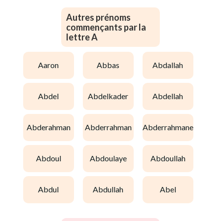
Autres prénoms
commençants par la
lettre A
aaron
abbas
abdallah
abdel
abdelkader
abdellah
abderahman
abderrahman
abderrahmane
abdoul
abdoulaye
abdoullah
abdul
abdullah
abel