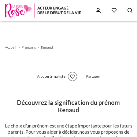
Aller
au
contenu
principal
Fil
Accueil
Prénoms
Renaud
d'Ariane
Ajouter à ma liste
Partager
Découvrez la signification du prénom
Renaud
Le choix d’un prénom est une étape importante pour les futurs
parents. Pour vous aider à décider, nous vous proposons de