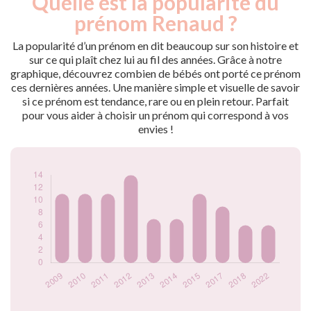
Quelle est la popularité du
Année
nés
prénom Renaud ?
2009
11
2010
11
La popularité d’un prénom en dit beaucoup sur son histoire et
2011
11
sur ce qui plaît chez lui au fil des années. Grâce à notre
graphique, découvrez combien de bébés ont porté ce prénom
2012
14
ces dernières années. Une manière simple et visuelle de savoir
2013
7
si ce prénom est tendance, rare ou en plein retour. Parfait
2014
7
pour vous aider à choisir un prénom qui correspond à vos
2015
11
envies !
2017
9
2018
6
2022
6
Popularité du
prénom Renaud par
année