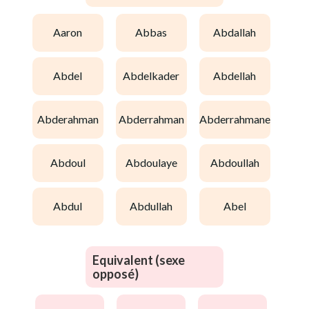
aaron
abbas
abdallah
abdel
abdelkader
abdellah
abderahman
abderrahman
abderrahmane
abdoul
abdoulaye
abdoullah
abdul
abdullah
abel
Equivalent (sexe
opposé)