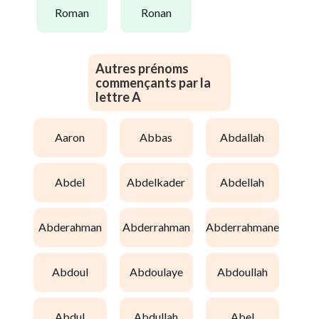
roman
ronan
Autres prénoms
commençants par la
lettre A
aaron
abbas
abdallah
abdel
abdelkader
abdellah
abderahman
abderrahman
abderrahmane
abdoul
abdoulaye
abdoullah
abdul
abdullah
abel