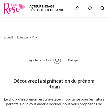
Aller
au
contenu
principal
Fil
Accueil
Prénoms
Roan
d'Ariane
Ajouter à ma liste
Partager
Découvrez la signification du prénom
Roan
Le choix d’un prénom est une étape importante pour les futurs
parents. Pour vous aider à décider, nous vous proposons de