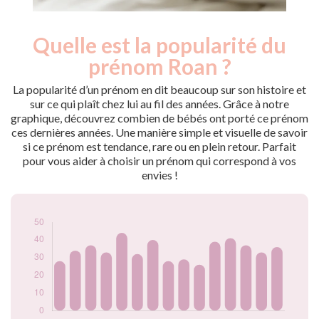
Quelle est la popularité du
Nouveaux-
Année
nés
prénom Roan ?
2009
38
2010
28
La popularité d’un prénom en dit beaucoup sur son histoire et
2011
34
sur ce qui plaît chez lui au fil des années. Grâce à notre
graphique, découvrez combien de bébés ont porté ce prénom
2012
37
ces dernières années. Une manière simple et visuelle de savoir
2013
33
si ce prénom est tendance, rare ou en plein retour. Parfait
2014
44
pour vous aider à choisir un prénom qui correspond à vos
2015
32
envies !
2016
40
2017
28
2018
29
2019
26
2020
39
2021
41
2022
37
2023
33
2024
36