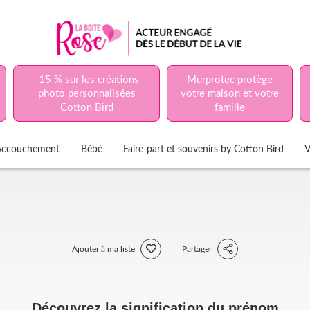
-15 % sur les créations
Murprotec protège
photo personnalisées
votre maison et votre
Cotton Bird
famille
Accouchement
Bébé
Faire-part et souvenirs by Cotton Bird
V
Ajouter à ma liste
Partager
Découvrez la signification du prénom