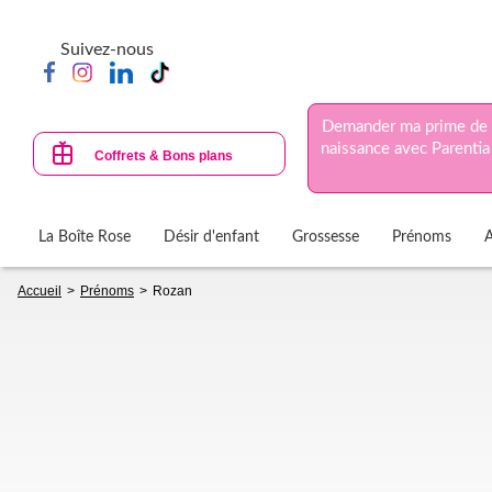
Aller
au
Suivez-nous
contenu
principal
Demander ma prime de
naissance avec Parentia
Coffrets & Bons plans
La Boîte Rose
Désir d'enfant
Grossesse
Prénoms
Fil
Accueil
Prénoms
Rozan
d'Ariane