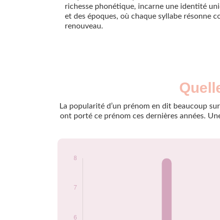
richesse phonétique, incarne une identité uni
et des époques, où chaque syllabe résonne
renouveau.
Nouveaux-
Quell
Année
nés
2020
8
La popularité d’un prénom en dit beaucoup sur 
2021
7
ont porté ce prénom ces dernières années. Une 
2023
7
Popularité du
prénom Rozan par
année