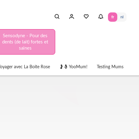
fr
nl
Sensodyne - Pour des
dents (de lait) fortes et
saines
oyager avec La Boite Rose
🤰🤱 YooMum!
Testing Mums