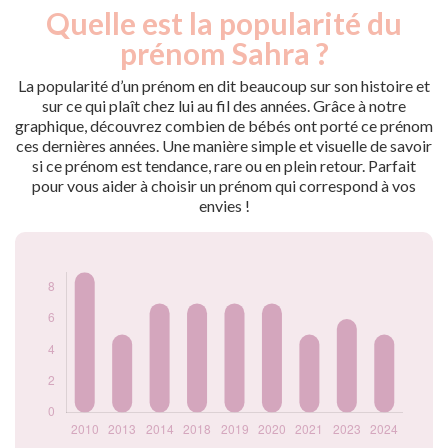
Quelle est la popularité du
Nouveaux-
Année
nés
prénom Sahra ?
2010
9
2013
5
La popularité d’un prénom en dit beaucoup sur son histoire et
2014
7
sur ce qui plaît chez lui au fil des années. Grâce à notre
graphique, découvrez combien de bébés ont porté ce prénom
2018
7
ces dernières années. Une manière simple et visuelle de savoir
2019
7
si ce prénom est tendance, rare ou en plein retour. Parfait
2020
7
pour vous aider à choisir un prénom qui correspond à vos
2021
5
envies !
2023
6
2024
5
Popularité du
prénom Sahra par
année