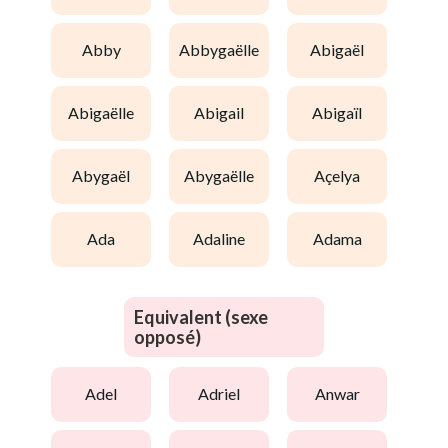
abby
abbygaëlle
abigaël
abigaëlle
abigail
abigaïl
abygaël
abygaëlle
açelya
ada
adaline
adama
Equivalent (sexe
opposé)
adel
adriel
anwar