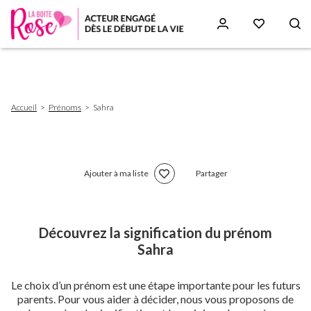
Aller
au
contenu
principal
Fil
Accueil
Prénoms
Sahra
d'Ariane
Ajouter à ma liste
Partager
Découvrez la signification du prénom
Sahra
Le choix d’un prénom est une étape importante pour les futurs
parents. Pour vous aider à décider, nous vous proposons de