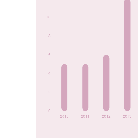
2020
10
2021
11
2022
15
2023
13
2024
6
Popularité du
prénom Sajid par
année