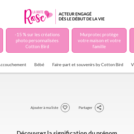
-15 % sur les créations
Murprotec protège
photo personnalisées
votre maison et votre
Cotton Bird
famille
Accouchement
Bébé
Faire-part et souvenirs by Cotton Bird
V
Ajouter à ma liste
Partager
Découvrez la signification du prénom