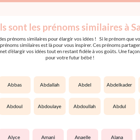
s sont les prénoms similaires à Sa
es prénoms similaires pour élargir vos idées ! Si le prénom que vou
rénoms similaires est là pour vous inspirer. Ces prénoms partagent 
met d’élargir vos idées tout en restant fidèle à vos goûts. Une faço
pour votre futur bébé !
abbas
abdallah
abdel
abdelkader
abdoul
abdoulaye
abdoullah
abdul
alyce
amani
anaelle
alana