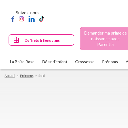
Aller
au
Suivez-nous
contenu
principal
Demander ma prime de
naissance avec
Coffrets & Bons plans
Parentia
La Boîte Rose
Désir d'enfant
Grossesse
Prénoms
Fil
Accueil
Prénoms
Sajid
d'Ariane