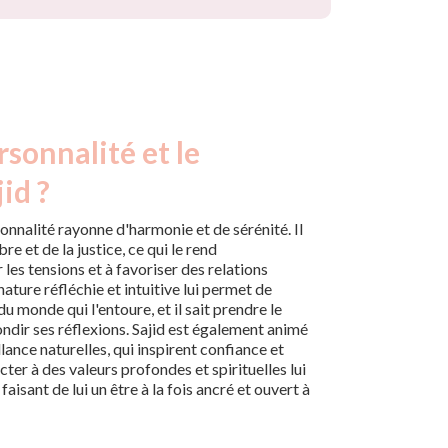
rsonnalité et le
id ?
sonnalité rayonne d'harmonie et de sérénité. Il
re et de la justice, ce qui le rend
 les tensions et à favoriser des relations
ature réfléchie et intuitive lui permet de
u monde qui l'entoure, et il sait prendre le
dir ses réflexions. Sajid est également animé
lance naturelles, qui inspirent confiance et
ter à des valeurs profondes et spirituelles lui
aisant de lui un être à la fois ancré et ouvert à