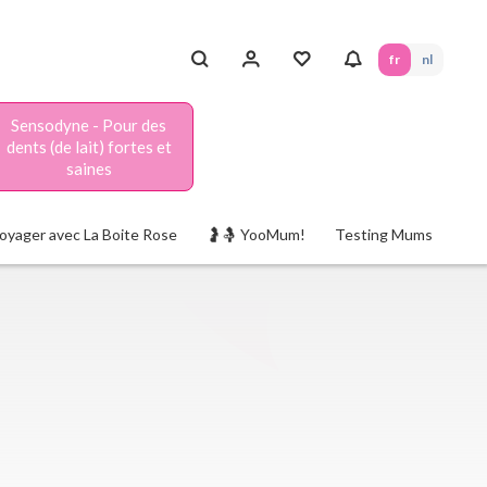
fr
nl
Sensodyne - Pour des
dents (de lait) fortes et
saines
oyager avec La Boite Rose
🤰🤱 YooMum!
Testing Mums