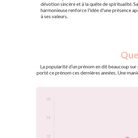
dévotion sincère et à la quête de spiritualité. 
harmonieuse renforce l'idée d'une présence apa
à ses valeurs.
Nouveaux-
Quel
Année
nés
2009
5
La popularité d’un prénom en dit beaucoup sur s
2010
5
porté ce prénom ces dernières années. Une manière
2011
5
2012
6
2013
12
2014
6
2015
11
2016
7
2017
8
2018
9
2019
15