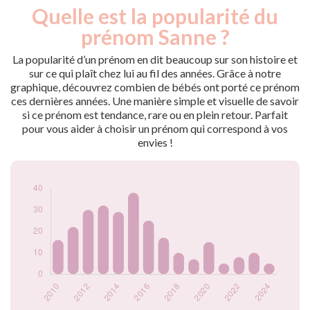
Quelle est la popularité du
Nouveaux-
Année
nés
prénom Sanne ?
2009
20
2010
16
La popularité d’un prénom en dit beaucoup sur son histoire et
2011
22
sur ce qui plaît chez lui au fil des années. Grâce à notre
graphique, découvrez combien de bébés ont porté ce prénom
2012
30
ces dernières années. Une manière simple et visuelle de savoir
2013
32
si ce prénom est tendance, rare ou en plein retour. Parfait
2014
29
pour vous aider à choisir un prénom qui correspond à vos
2015
38
envies !
2016
25
2017
17
2018
10
2019
7
2020
15
2021
5
2022
8
2023
10
2024
5
Popularité du
prénom Sanne par