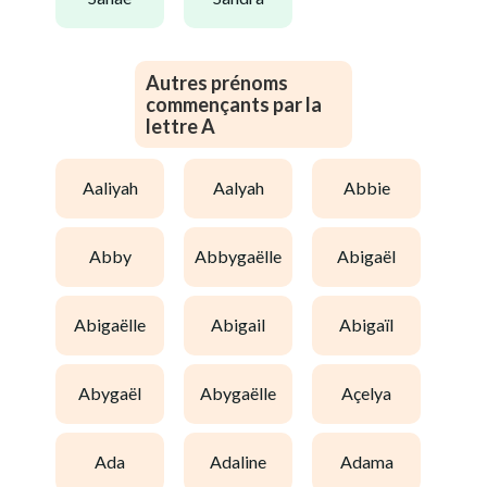
Autres prénoms
commençants par la
lettre A
aaliyah
aalyah
abbie
abby
abbygaëlle
abigaël
abigaëlle
abigail
abigaïl
abygaël
abygaëlle
açelya
ada
adaline
adama