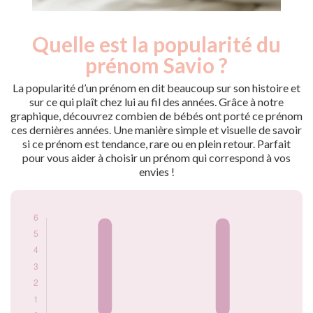
Quelle est la popularité du
Nouveaux-
Année
nés
prénom Savio ?
2019
6
2021
6
La popularité d’un prénom en dit beaucoup sur son histoire et
sur ce qui plaît chez lui au fil des années. Grâce à notre
Popularité du
graphique, découvrez combien de bébés ont porté ce prénom
prénom Savio par
ces dernières années. Une manière simple et visuelle de savoir
année
si ce prénom est tendance, rare ou en plein retour. Parfait
pour vous aider à choisir un prénom qui correspond à vos
envies !