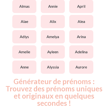
almas
annie
april
alae
alix
alea
aélys
amelya
arina
amelie
ayleen
adelina
anne
alyssia
aurore
Générateur de prénoms :
Trouvez des prénoms uniques
et originaux en quelques
secondes !