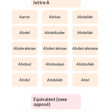
lettre A
aaron
abbas
abdallah
abdel
abdelkader
abdellah
abderahman
abderrahman
abderrahmane
abdoul
abdoulaye
abdoullah
abdul
abdullah
abel
Equivalent (sexe
opposé)