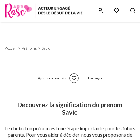
Aller
au
contenu
principal
Fil
Accueil
Prénoms
Savio
d'Ariane
Ajouter à ma liste
Partager
Découvrez la signification du prénom
Savio
Le choix d’un prénom est une étape importante pour les futurs
parents. Pour vous aider à décider, nous vous proposons de