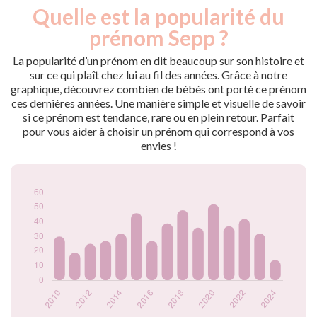
Quelle est la popularité du
Nouveaux-
Année
nés
prénom Sepp ?
2009
20
2010
30
La popularité d’un prénom en dit beaucoup sur son histoire et
2011
19
sur ce qui plaît chez lui au fil des années. Grâce à notre
graphique, découvrez combien de bébés ont porté ce prénom
2012
25
ces dernières années. Une manière simple et visuelle de savoir
2013
27
si ce prénom est tendance, rare ou en plein retour. Parfait
2014
32
pour vous aider à choisir un prénom qui correspond à vos
2015
46
envies !
2016
27
2017
39
2018
48
2019
36
2020
52
2021
37
2022
42
2023
32
2024
14
Popularité du
prénom Sepp par