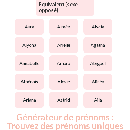
Equivalent (sexe
opposé)
aura
aimée
alycia
alyona
arielle
agatha
annabelle
amara
abigaël
athénaïs
alexie
alizéa
ariana
astrid
aila
Générateur de prénoms :
Trouvez des prénoms uniques