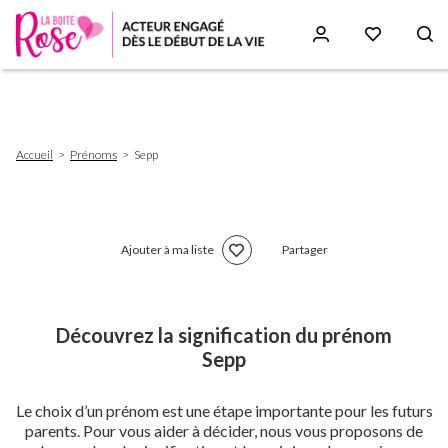
Aller
au
contenu
principal
Fil
Accueil
Prénoms
Sepp
d'Ariane
Ajouter à ma liste
Partager
Découvrez la signification du prénom
Sepp
Le choix d’un prénom est une étape importante pour les futurs
parents. Pour vous aider à décider, nous vous proposons de