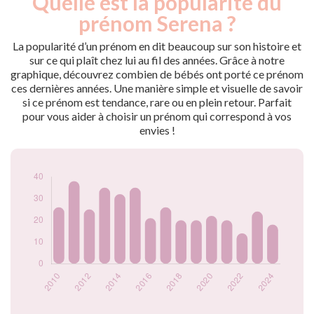
Quelle est la popularité du
Année
nés
prénom Serena ?
2009
29
2010
26
La popularité d’un prénom en dit beaucoup sur son histoire et
2011
38
sur ce qui plaît chez lui au fil des années. Grâce à notre
graphique, découvrez combien de bébés ont porté ce prénom
2012
25
ces dernières années. Une manière simple et visuelle de savoir
2013
35
si ce prénom est tendance, rare ou en plein retour. Parfait
2014
32
pour vous aider à choisir un prénom qui correspond à vos
2015
35
envies !
2016
21
2017
26
2018
20
2019
20
2020
22
2021
20
2022
14
2023
24
2024
18
Popularité du
prénom Serena par
année