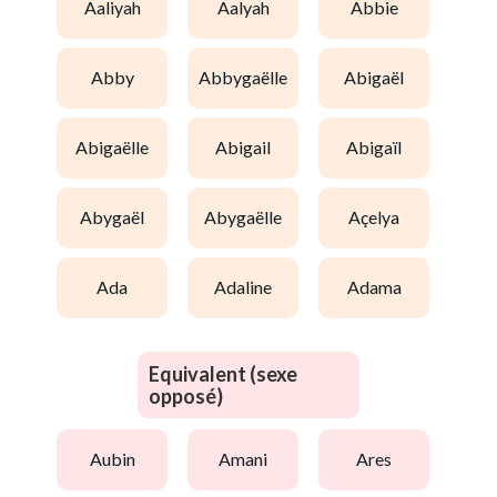
aaliyah
aalyah
abbie
abby
abbygaëlle
abigaël
abigaëlle
abigail
abigaïl
abygaël
abygaëlle
açelya
ada
adaline
adama
Equivalent (sexe
opposé)
aubin
amani
ares