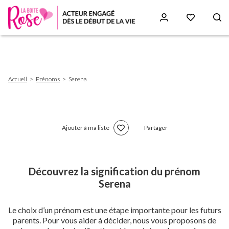
Aller
au
contenu
principal
Fil
Accueil
Prénoms
Serena
d'Ariane
Ajouter à ma liste
Partager
Découvrez la signification du prénom
Serena
Le choix d’un prénom est une étape importante pour les futurs
parents. Pour vous aider à décider, nous vous proposons de