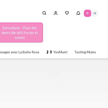
fr
nl
Sensodyne - Pour des
dents (de lait) fortes et
saines
oyager avec La Boite Rose
🤰🤱 YooMum!
Testing Mums