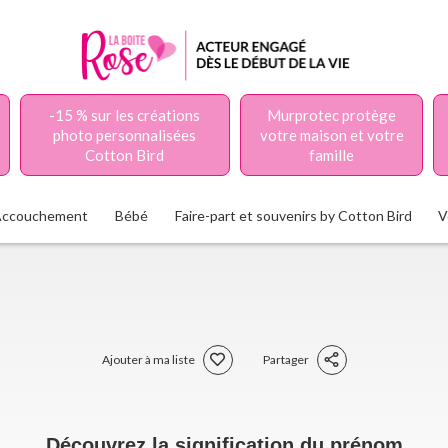
-15 % sur les créations
Murprotec protège
photo personnalisées
votre maison et votre
Cotton Bird
famille
Accouchement
Bébé
Faire-part et souvenirs by Cotton Bird
V
Ajouter à ma liste
Partager
Découvrez la signification du prénom