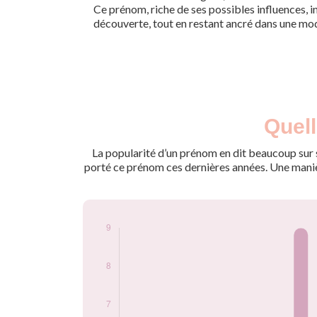
Ce prénom, riche de ses possibles influences, inv
découverte, tout en restant ancré dans une mo
Nouveaux-
Quell
Année
nés
2021
9
La popularité d’un prénom en dit beaucoup sur s
2023
7
porté ce prénom ces dernières années. Une manière
Popularité du
prénom Siara par
année