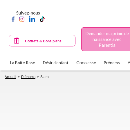
Aller
au
Suivez-nous
contenu
principal
Demander ma prime de
naissance avec
Coffrets & Bons plans
Parentia
La Boîte Rose
Désir d'enfant
Grossesse
Prénoms
Fil
Accueil
Prénoms
Siara
d'Ariane