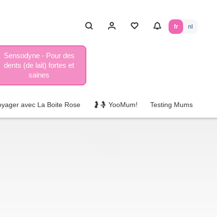
fr
nl
Sensodyne - Pour des
dents (de lait) fortes et
saines
oyager avec La Boite Rose
🤰🤱 YooMum!
Testing Mums