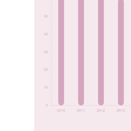
2020
31
2021
24
2022
20
2023
9
2024
17
Popularité du
prénom Sien par
année