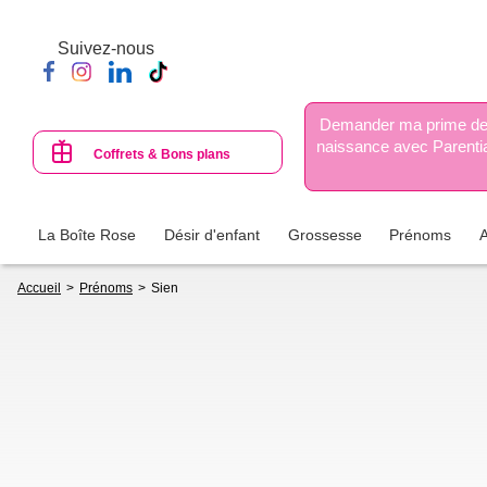
Aller
au
Suivez-nous
contenu
principal
Demander ma prime d
naissance avec Parenti
Coffrets & Bons plans
La Boîte Rose
Désir d'enfant
Grossesse
Prénoms
Fil
Accueil
Prénoms
Sien
d'Ariane