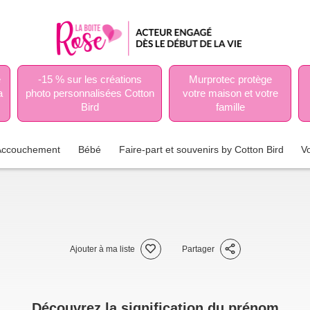
e
-15 % sur les créations
Murprotec protège
a
photo personnalisées Cotton
votre maison et votre
Bird
famille
Accouchement
Bébé
Faire-part et souvenirs by Cotton Bird
V
Ajouter à ma liste
Partager
Découvrez la signification du prénom