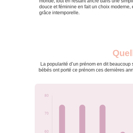
monde, tout en restant ancré dans une simplic
douce et féminine en fait un choix moderne,
grâce intemporelle.
Nouveaux-
Quel
Année
nés
2009
60
La popularité d’un prénom en dit beaucoup su
2010
75
bébés ont porté ce prénom ces dernières anné
2011
75
2012
75
2013
60
2014
76
2015
50
2016
42
2017
32
2018
28
2019
28