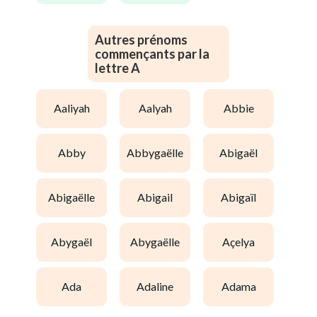
Autres prénoms
commençants par la
lettre A
aaliyah
aalyah
abbie
abby
abbygaëlle
abigaël
abigaëlle
abigail
abigaïl
abygaël
abygaëlle
açelya
ada
adaline
adama