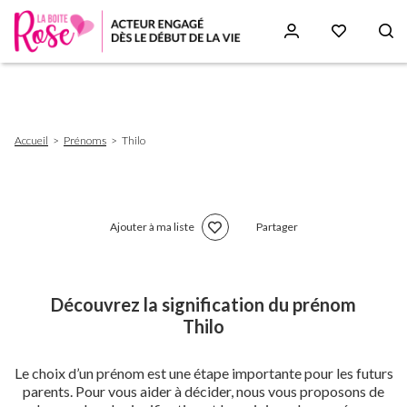
Aller
au
contenu
principal
Fil
Accueil
Prénoms
Thilo
d'Ariane
Ajouter à ma liste
Partager
Découvrez la signification du prénom
Thilo
Le choix d’un prénom est une étape importante pour les futurs
parents. Pour vous aider à décider, nous vous proposons de