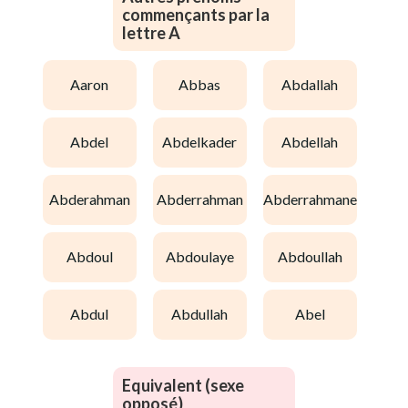
commençants par la
lettre A
aaron
abbas
abdallah
abdel
abdelkader
abdellah
abderahman
abderrahman
abderrahmane
abdoul
abdoulaye
abdoullah
abdul
abdullah
abel
Equivalent (sexe
opposé)