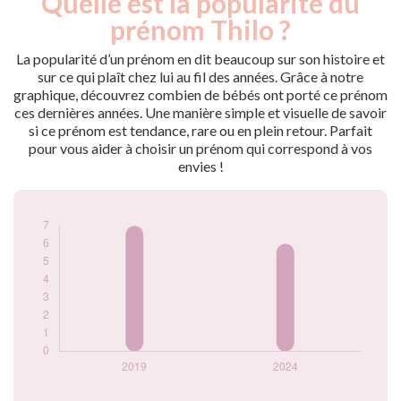
Quelle est la popularité du
Année
nés
prénom Thilo ?
2019
7
2024
6
La popularité d’un prénom en dit beaucoup sur son histoire et
sur ce qui plaît chez lui au fil des années. Grâce à notre
Popularité du
graphique, découvrez combien de bébés ont porté ce prénom
prénom Thilo par
ces dernières années. Une manière simple et visuelle de savoir
année
si ce prénom est tendance, rare ou en plein retour. Parfait
pour vous aider à choisir un prénom qui correspond à vos
envies !