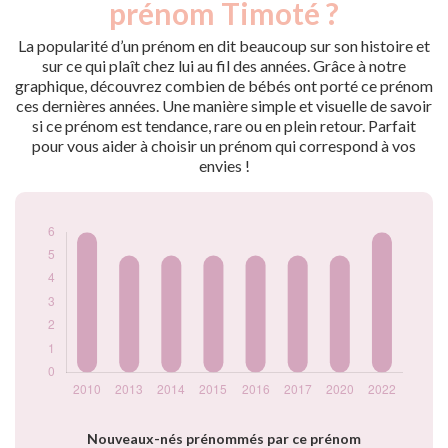
prénom Timoté ?
2010
6
2013
5
La popularité d’un prénom en dit beaucoup sur son histoire et
2014
5
sur ce qui plaît chez lui au fil des années. Grâce à notre
graphique, découvrez combien de bébés ont porté ce prénom
2015
5
ces dernières années. Une manière simple et visuelle de savoir
2016
5
si ce prénom est tendance, rare ou en plein retour. Parfait
2017
5
pour vous aider à choisir un prénom qui correspond à vos
2020
5
envies !
2022
6
Popularité du
prénom Timoté par
année
Nouveaux-nés prénommés par ce prénom