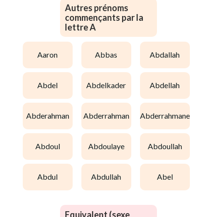
Autres prénoms
commençants par la
lettre A
aaron
abbas
abdallah
abdel
abdelkader
abdellah
abderahman
abderrahman
abderrahmane
abdoul
abdoulaye
abdoullah
abdul
abdullah
abel
Equivalent (sexe