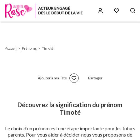
Aller
au
contenu
principal
Fil
Accueil
Prénoms
Timoté
d'Ariane
Ajouter à ma liste
Partager
Découvrez la signification du prénom
Timoté
Le choix d’un prénom est une étape importante pour les futurs
parents. Pour vous aider à décider, nous vous proposons de