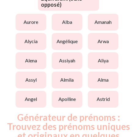
opposé)
aurore
alba
amanah
alycia
angélique
arwa
alena
assiyah
aliya
assyl
almila
alma
angel
apolline
astrid
Générateur de prénoms :
Trouvez des prénoms uniques
et originaux en quelques