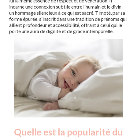
lui la même essence de respect et de vénération. Il
incarne une connexion subtile entre l'humain et le divin,
un hommage silencieux à ce qui est sacré. Timoté, par sa
forme épurée, s'inscrit dans une tradition de prénoms qui
allient profondeur et accessibilité, offrant à celui qui le
porte une aura de dignité et de grâce intemporelle.
Quelle est la popularité du
Nouveaux-
Année
nés