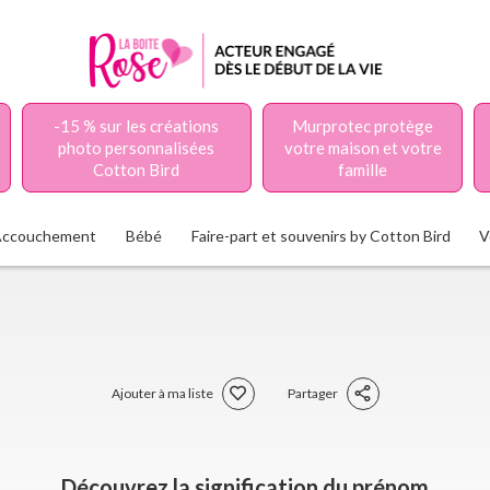
-15 % sur les créations
Murprotec protège
photo personnalisées
votre maison et votre
Cotton Bird
famille
Accouchement
Bébé
Faire-part et souvenirs by Cotton Bird
V
Ajouter à ma liste
Partager
Découvrez la signification du prénom