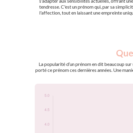
s'adapter aux sensibilités actuelles, offrant un
tendresse. C'est un prénom qui, par sa simplicité
l'affection, tout en laissant une empreinte uni
Nouveaux-
Quel
Année
nés
2013
5
La popularité d’un prénom en dit beaucoup sur s
porté ce prénom ces dernières années. Une manière
Popularité du
prénom Timy par
année