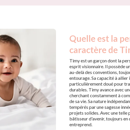
Quelle est la pe
caractère de Ti
Timy est un garçon dont la pers
esprit visionnaire. Il possède u
au-delà des conventions, toujou
entourage. Sa capacité à allie
particulièrement doué pour tra
durables. Timy avance avec une
cherchant constamment à compre
de sa vie. Sa nature indépendan
tempérés par une sagesse innée,
projets solides. Avec une telle
bâtisseur d'avenir, toujours en
entreprend.