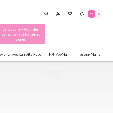
fr
nl
Sensodyne - Pour des
dents (de lait) fortes et
saines
oyager avec La Boite Rose
🤰🤱 YooMum!
Testing Mums