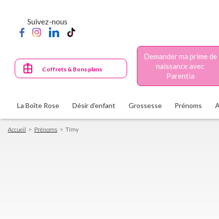
Aller
au
Suivez-nous
contenu
principal
Demander ma prime de
naissance avec
Coffrets & Bons plans
Parentia
La Boîte Rose
Désir d'enfant
Grossesse
Prénoms
Fil
Accueil
Prénoms
Timy
d'Ariane