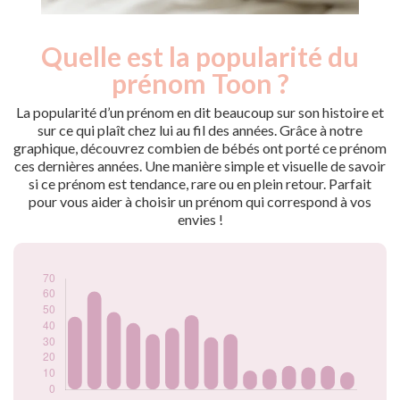
Quelle est la popularité du
Nouveaux-
Année
nés
prénom Toon ?
2009
66
2010
46
La popularité d’un prénom en dit beaucoup sur son histoire et
2011
62
sur ce qui plaît chez lui au fil des années. Grâce à notre
graphique, découvrez combien de bébés ont porté ce prénom
2012
49
ces dernières années. Une manière simple et visuelle de savoir
2013
42
si ce prénom est tendance, rare ou en plein retour. Parfait
2014
35
pour vous aider à choisir un prénom qui correspond à vos
2015
39
envies !
2016
47
2017
33
2018
35
2019
12
2020
13
2021
15
2022
14
2023
15
2024
11