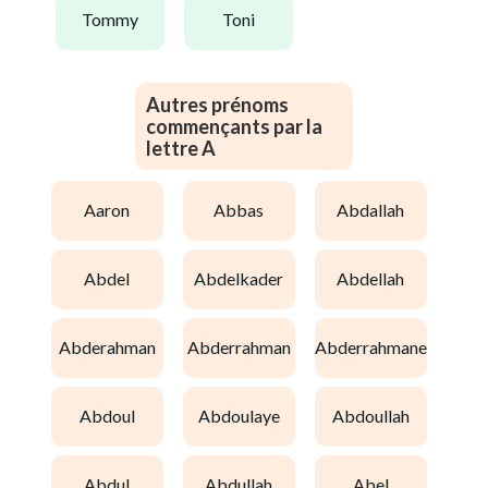
tommy
toni
Autres prénoms
commençants par la
lettre A
aaron
abbas
abdallah
abdel
abdelkader
abdellah
abderahman
abderrahman
abderrahmane
abdoul
abdoulaye
abdoullah
abdul
abdullah
abel