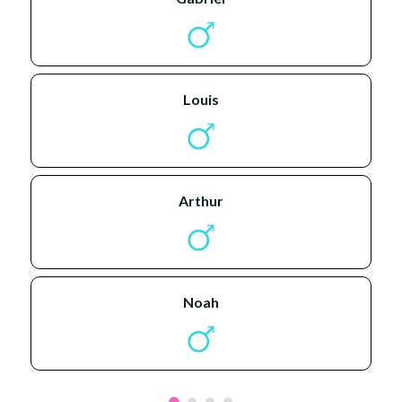
louis
arthur
noah