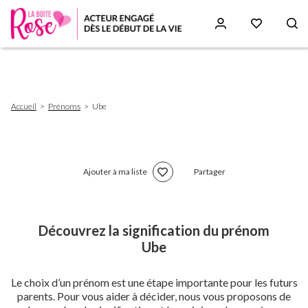
Aller
au
contenu
principal
Fil
Accueil
Prénoms
Ube
d'Ariane
Ajouter à ma liste
Partager
Découvrez la signification du prénom
Ube
Le choix d’un prénom est une étape importante pour les futurs
parents. Pour vous aider à décider, nous vous proposons de