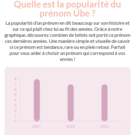
Quelle est la popularité du
Nouveaux-
Année
nés
prénom Ube ?
2021
8
2022
7
La popularité d’un prénom en dit beaucoup sur son histoire et
2023
7
sur ce qui plaît chez lui au fil des années. Grâce à notre
graphique, découvrez combien de bébés ont porté ce prénom
Popularité du
ces dernières années. Une manière simple et visuelle de savoir
prénom Ube par
si ce prénom est tendance, rare ou en plein retour. Parfait
année
pour vous aider à choisir un prénom qui correspond à vos
envies !