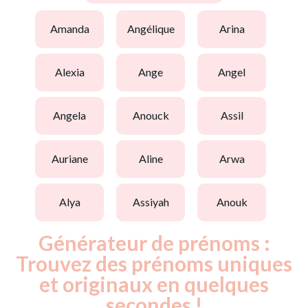
amanda
angélique
arina
alexia
ange
angel
angela
anouck
assil
auriane
aline
arwa
alya
assiyah
anouk
Générateur de prénoms :
Trouvez des prénoms uniques
et originaux en quelques
secondes !