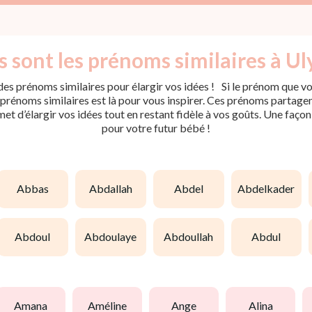
 sont les prénoms similaires à Ul
es prénoms similaires pour élargir vos idées ! Si le prénom que vou
rénoms similaires est là pour vous inspirer. Ces prénoms partagent 
met d’élargir vos idées tout en restant fidèle à vos goûts. Une faço
pour votre futur bébé !
abbas
abdallah
abdel
abdelkader
abdoul
abdoulaye
abdoullah
abdul
amana
améline
ange
alina