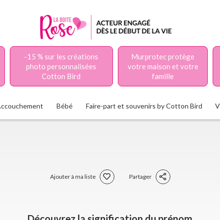
-15 % sur les créations
Murprotec protège
photo personnalisées
votre maison et votre
Cotton Bird
famille
Accouchement
Bébé
Faire-part et souvenirs by Cotton Bird
V
Ajouter à ma liste
Partager
Découvrez la signification du prénom