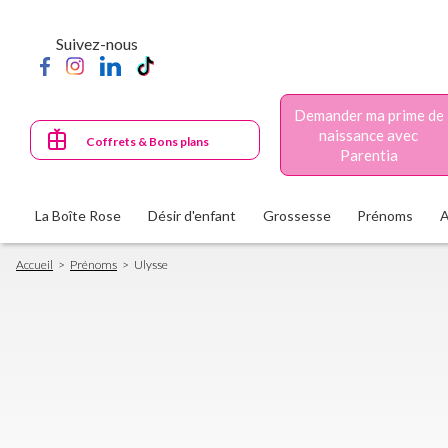
Aller
au
Suivez-nous
contenu
principal
Demander ma prime de
naissance avec
Coffrets & Bons plans
Parentia
La Boîte Rose
Désir d'enfant
Grossesse
Prénoms
Fil
Accueil
Prénoms
Ulysse
d'Ariane