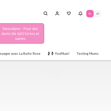
fr
nl
Sensodyne - Pour des
dents (de lait) fortes et
saines
oyager avec La Boite Rose
🤰🤱 YooMum!
Testing Mums