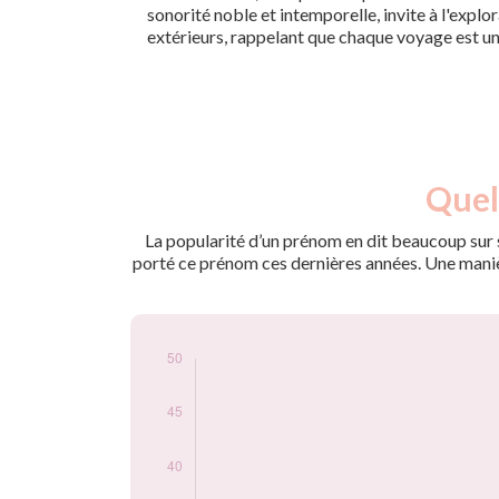
sonorité noble et intemporelle, invite à l'explo
extérieurs, rappelant que chaque voyage est un
Nouveaux-
Quel
Année
nés
2009
19
La popularité d’un prénom en dit beaucoup sur s
2010
23
porté ce prénom ces dernières années. Une manière
2011
25
2012
24
2013
20
2014
30
2015
17
2016
19
2017
32
2018
31
2019
45