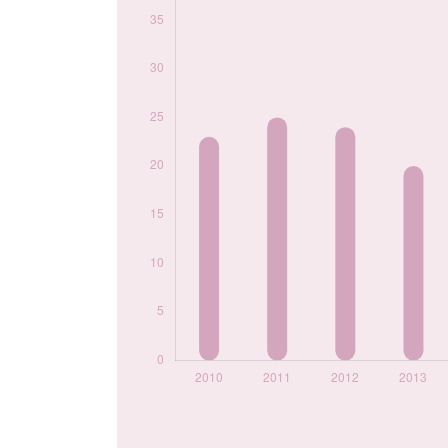
2020
50
2021
39
2022
48
2023
33
2024
42
Popularité du
prénom Ulysse par
année