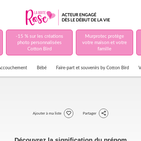
-15 % sur les créations
Murprotec protège
photo personnalisées
votre maison et votre
Cotton Bird
famille
Accouchement
Bébé
Faire-part et souvenirs by Cotton Bird
V
Ajouter à ma liste
Partager
Découvrez la signification du prénom