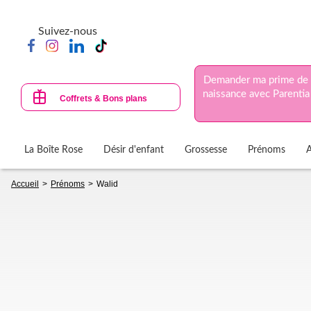
Aller
au
Suivez-nous
contenu
principal
Demander ma prime de
naissance avec Parentia
Coffrets & Bons plans
La Boîte Rose
Désir d'enfant
Grossesse
Prénoms
Fil
Accueil
Prénoms
Walid
d'Ariane