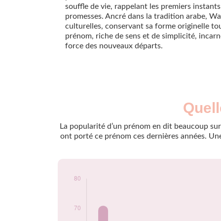
souffle de vie, rappelant les premiers instant
promesses. Ancré dans la tradition arabe, Wal
culturelles, conservant sa forme originelle t
prénom, riche de sens et de simplicité, incarn
force des nouveaux départs.
Nouveaux-
Quell
Année
nés
2009
73
La popularité d’un prénom en dit beaucoup sur 
2010
71
ont porté ce prénom ces dernières années. Une 
2011
54
2012
65
2013
64
2014
57
2015
45
2016
41
2017
38