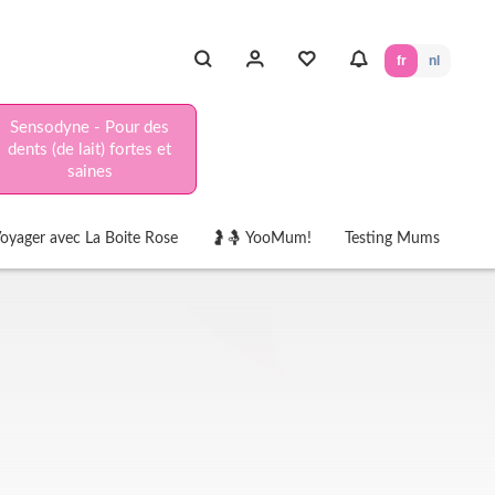
fr
nl
Sensodyne - Pour des
dents (de lait) fortes et
saines
oyager avec La Boite Rose
🤰🤱 YooMum!
Testing Mums