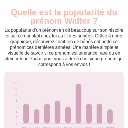
Quelle est la popularité du
Nouveaux-
Année
nés
prénom Walter ?
2014
7
2015
5
La popularité d’un prénom en dit beaucoup sur son histoire
2017
7
et sur ce qui plaît chez lui au fil des années. Grâce à notre
graphique, découvrez combien de bébés ont porté ce
2018
8
prénom ces dernières années. Une manière simple et
2019
6
visuelle de savoir si ce prénom est tendance, rare ou en
2020
14
plein retour. Parfait pour vous aider à choisir un prénom qui
2021
7
correspond à vos envies !
2022
7
2023
5
Popularité du
prénom Walter par
année