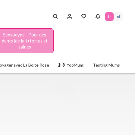
fr
nl
Sensodyne - Pour des
dents (de lait) fortes et
saines
oyager avec La Boite Rose
🤰🤱 YooMum!
Testing Mums