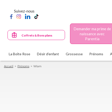
Aller
au
Suivez-nous
contenu
principal
Demander ma prime de
naissance avec
Coffrets & Bons plans
Parentia
La Boîte Rose
Désir d'enfant
Grossesse
Prénoms
Fil
Accueil
Prénoms
Wiam
d'Ariane