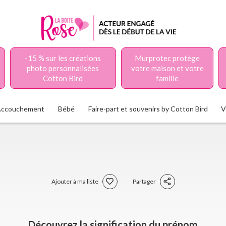
-15 % sur les créations
Murprotec protège
photo personnalisées
votre maison et votre
Cotton Bird
famille
Accouchement
Bébé
Faire-part et souvenirs by Cotton Bird
V
Ajouter à ma liste
Partager
Découvrez la signification du prénom