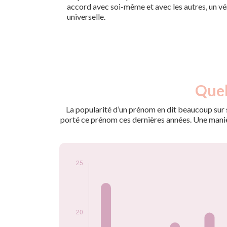
accord avec soi-même et avec les autres, un v
universelle.
Nouveaux-
Quel
Année
nés
2009
23
La popularité d’un prénom en dit beaucoup sur s
2010
18
porté ce prénom ces dernières années. Une manière
2011
19
2012
20
2013
22
2014
21
2015
20
2016
14
2017
12
2018
9
2019
8