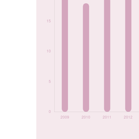
2020
8
2021
11
2022
6
2023
5
Popularité du
prénom Wiam par
année