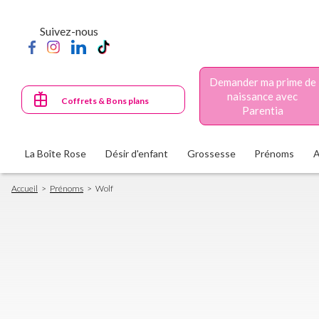
Aller
au
Suivez-nous
contenu
principal
Demander ma prime de
naissance avec
Coffrets & Bons plans
Parentia
La Boîte Rose
Désir d'enfant
Grossesse
Prénoms
Fil
Accueil
Prénoms
Wolf
d'Ariane