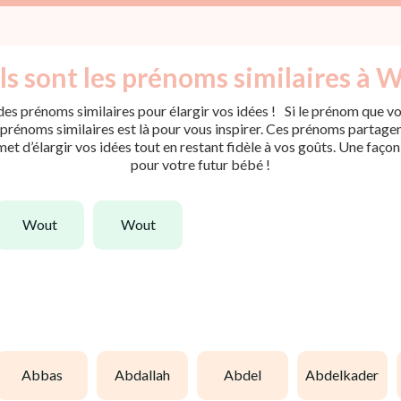
s sont les prénoms similaires à W
es prénoms similaires pour élargir vos idées ! Si le prénom que vou
rénoms similaires est là pour vous inspirer. Ces prénoms partagent 
met d’élargir vos idées tout en restant fidèle à vos goûts. Une faço
pour votre futur bébé !
wout
wout
abbas
abdallah
abdel
abdelkader