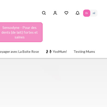
fr
nl
Sensodyne - Pour des
dents (de lait) fortes et
saines
oyager avec La Boite Rose
🤰🤱 YooMum!
Testing Mums