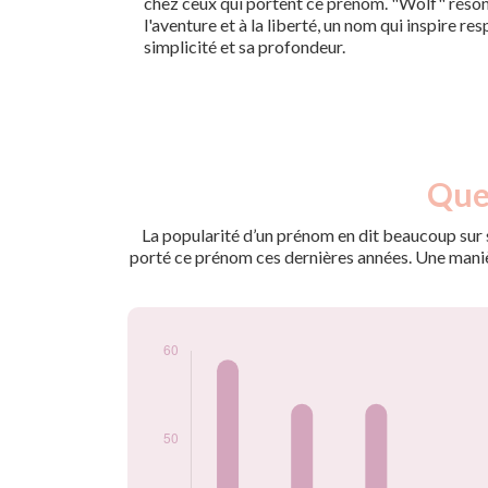
chez ceux qui portent ce prénom. "Wolf" réso
l'aventure et à la liberté, un nom qui inspire re
simplicité et sa profondeur.
Nouveaux-
Quel
Année
nés
2009
46
La popularité d’un prénom en dit beaucoup sur s
2010
59
porté ce prénom ces dernières années. Une manière
2011
54
2012
54
2013
37
2014
38
2015
54
2016
48
2017
54
2018
53
2019
49