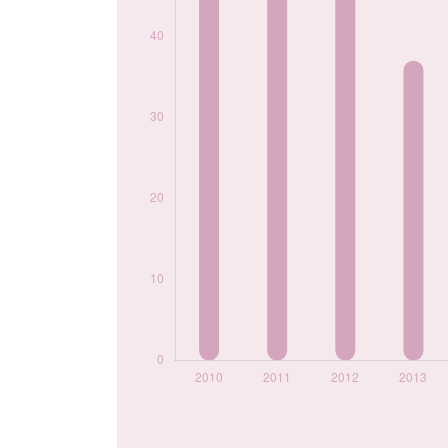
2020
39
2021
27
2022
17
2023
24
2024
16
Popularité du
prénom Wolf par
année