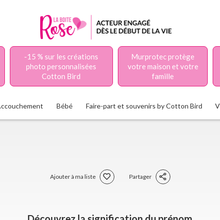
-15 % sur les créations
Murprotec protège
photo personnalisées
votre maison et votre
Cotton Bird
famille
Accouchement
Bébé
Faire-part et souvenirs by Cotton Bird
V
Ajouter à ma liste
Partager
Découvrez la signification du prénom