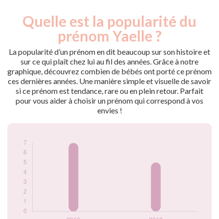
Quelle est la popularité du
Nouveaux-
Année
nés
prénom Yaelle ?
2012
7
2018
5
La popularité d’un prénom en dit beaucoup sur son histoire et
sur ce qui plaît chez lui au fil des années. Grâce à notre
Popularité du
graphique, découvrez combien de bébés ont porté ce prénom
prénom Yaelle par
ces dernières années. Une manière simple et visuelle de savoir
année
si ce prénom est tendance, rare ou en plein retour. Parfait
pour vous aider à choisir un prénom qui correspond à vos
envies !