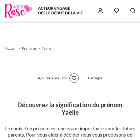
Aller
au
contenu
principal
Fil
Accueil
Prénoms
Yaelle
d'Ariane
Ajouter à ma liste
Partager
Découvrez la signification du prénom
Yaelle
Le choix d’un prénom est une étape importante pour les futurs
parents. Pour vous aider à décider, nous vous proposons de