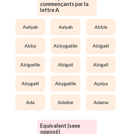
commençants par la
lettre A
aaliyah
aalyah
abbie
abby
abbygaëlle
abigaël
abigaëlle
abigail
abigaïl
abygaël
abygaëlle
açelya
ada
adaline
adama
Equivalent (sexe
opposé)