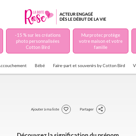
-15 % sur les créations
Murprotec protège
photo personnalisées
votre maison et votre
Cotton Bird
famille
Accouchement
Bébé
Faire-part et souvenirs by Cotton Bird
V
Ajouter à ma liste
Partager
Découvrez la signification du prénom