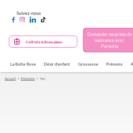
Aller
au
Suivez-nous
contenu
principal
Demander ma prime de
naissance avec
Coffrets & Bons plans
Parentia
La Boîte Rose
Désir d'enfant
Grossesse
Prénoms
Fil
Accueil
Prénoms
Yan
d'Ariane