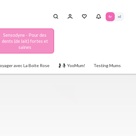
fr
nl
Sensodyne - Pour des
dents (de lait) fortes et
saines
oyager avec La Boite Rose
🤰🤱 YooMum!
Testing Mums