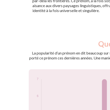
par-delà les frontières. Ce prénom, à la fois s
aisance aux divers paysages linguistiques, offra
identité à la fois universelle et singulière.
Nouveaux-
Que
Année
nés
2009
5
La popularité d’un prénom en dit beaucoup sur s
2010
7
porté ce prénom ces dernières années. Une manière
2011
5
2013
6
2019
5
2024
5
Popularité du
prénom Yan par
année