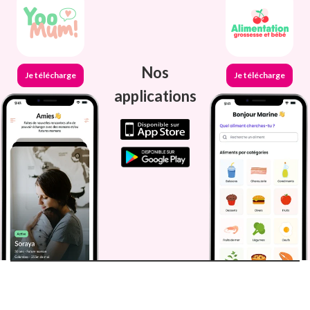
Nos
Je télécharge
Je télécharge
applications