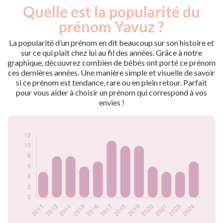
Quelle est la popularité du
Nouveaux-
Année
nés
prénom Yavuz ?
2011
5
2013
8
La popularité d’un prénom en dit beaucoup sur son histoire et
2014
8
sur ce qui plaît chez lui au fil des années. Grâce à notre
graphique, découvrez combien de bébés ont porté ce prénom
2015
6
ces dernières années. Une manière simple et visuelle de savoir
2016
7
si ce prénom est tendance, rare ou en plein retour. Parfait
2017
11
pour vous aider à choisir un prénom qui correspond à vos
2018
10
envies !
2019
10
2020
6
2021
5
2023
5
2024
7
Popularité du
prénom Yavuz par
année