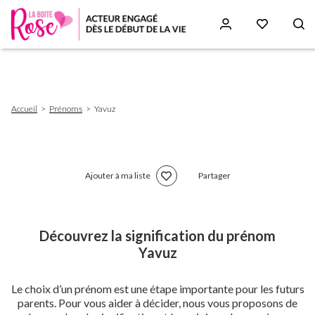
Aller
au
contenu
principal
Fil
Accueil
Prénoms
Yavuz
d'Ariane
Ajouter à ma liste
Partager
Découvrez la signification du prénom
Yavuz
Le choix d’un prénom est une étape importante pour les futurs
parents. Pour vous aider à décider, nous vous proposons de