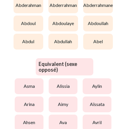
abderahman
abderrahman
abderrahmane
abdoul
abdoulaye
abdoullah
abdul
abdullah
abel
Equivalent (sexe
opposé)
asma
alissia
aylin
arina
aimy
aïssata
ahsen
ava
avril