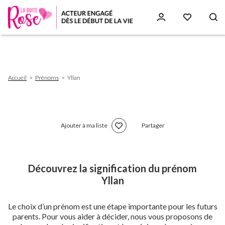
Aller
au
contenu
principal
Fil
Accueil
Prénoms
Yllan
d'Ariane
Ajouter à ma liste
Partager
Découvrez la signification du prénom
Yllan
Le choix d’un prénom est une étape importante pour les futurs
parents. Pour vous aider à décider, nous vous proposons de