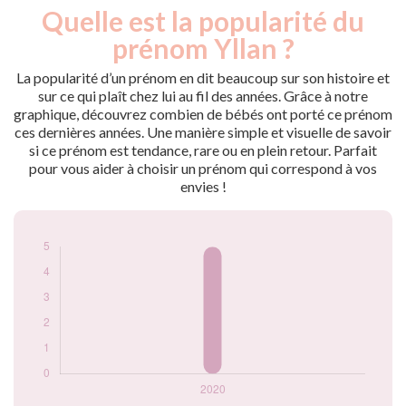
Quelle est la popularité du
Nouveaux-
Année
nés
prénom Yllan ?
2020
5
La popularité d’un prénom en dit beaucoup sur son histoire et
Popularité du
sur ce qui plaît chez lui au fil des années. Grâce à notre
prénom Yllan par
graphique, découvrez combien de bébés ont porté ce prénom
année
ces dernières années. Une manière simple et visuelle de savoir
si ce prénom est tendance, rare ou en plein retour. Parfait
pour vous aider à choisir un prénom qui correspond à vos
envies !