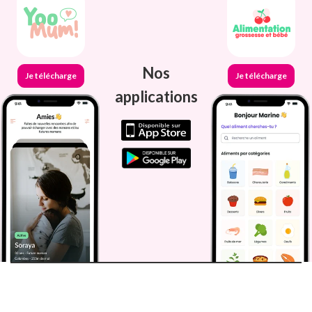
Nos
Je télécharge
Je télécharge
applications