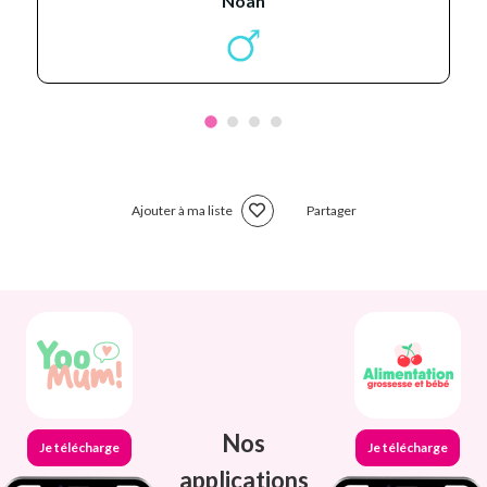
noah
Ajouter à ma liste
Partager
Nos
Je télécharge
Je télécharge
applications