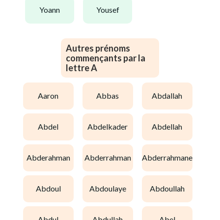
yoann
yousef
Autres prénoms
commençants par la
lettre A
aaron
abbas
abdallah
abdel
abdelkader
abdellah
abderahman
abderrahman
abderrahmane
abdoul
abdoulaye
abdoullah
abdul
abdullah
abel