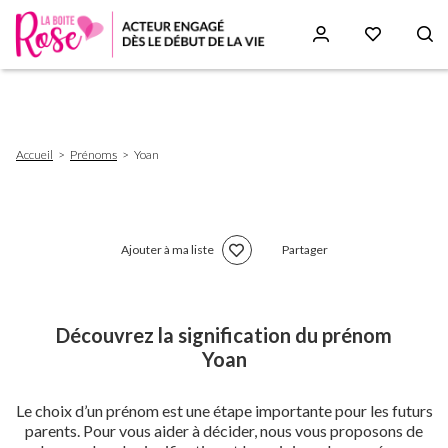
Aller
au
contenu
principal
Fil
Accueil
Prénoms
Yoan
d'Ariane
Ajouter à ma liste
Partager
Découvrez la signification du prénom
Yoan
Le choix d’un prénom est une étape importante pour les futurs
parents. Pour vous aider à décider, nous vous proposons de