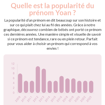
Quelle est la popularité du
Nouveaux-
Année
nés
prénom Yoan ?
2009
8
2010
5
La popularité d’un prénom en dit beaucoup sur son histoire et
2011
5
sur ce qui plaît chez lui au fil des années. Grâce à notre
graphique, découvrez combien de bébés ont porté ce prénom
2012
11
ces dernières années. Une manière simple et visuelle de savoir
2013
10
si ce prénom est tendance, rare ou en plein retour. Parfait
2014
5
pour vous aider à choisir un prénom qui correspond à vos
2015
5
envies !
2016
7
2018
6
2019
6
2020
5
2022
5
2023
5
Popularité du
prénom Yoan par
année