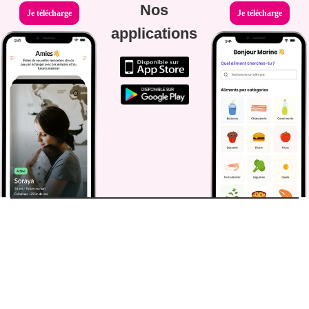
Nos
Je télécharge
Je télécharge
applications