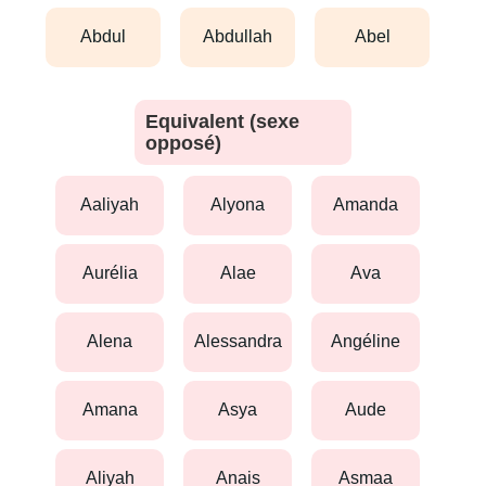
abdul
abdullah
abel
Equivalent (sexe
opposé)
aaliyah
alyona
amanda
aurélia
alae
ava
alena
alessandra
angéline
amana
asya
aude
aliyah
anais
asmaa