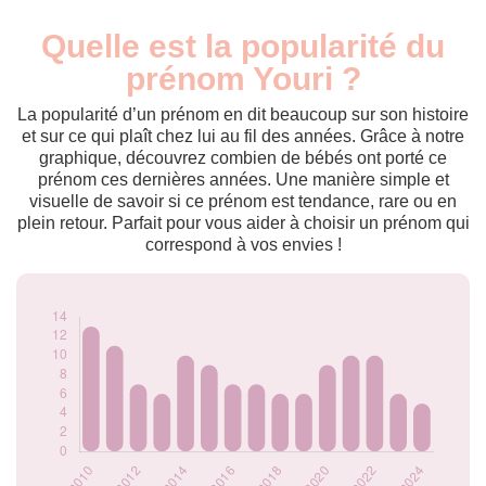
Quelle est la popularité du
Nouveaux-
Année
nés
prénom Youri ?
2009
14
2010
13
La popularité d’un prénom en dit beaucoup sur son histoire
2011
11
et sur ce qui plaît chez lui au fil des années. Grâce à notre
graphique, découvrez combien de bébés ont porté ce
2012
7
prénom ces dernières années. Une manière simple et
2013
6
visuelle de savoir si ce prénom est tendance, rare ou en
2014
10
plein retour. Parfait pour vous aider à choisir un prénom qui
2015
9
correspond à vos envies !
2016
7
2017
7
2018
6
2019
6
2020
9
2021
10
2022
10
2023
6
2024
5
Popularité du