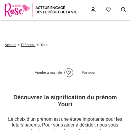
Aller
au
contenu
principal
Fil
Accueil
Prénoms
Youri
d'Ariane
Ajouter à ma liste
Partager
Découvrez la signification du prénom
Youri
Le choix d’un prénom est une étape importante pour les
futurs parents. Pour vous aider à décider, nous vous