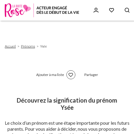
Aller
au
contenu
principal
Fil
Accueil
Prénoms
Ysée
d'Ariane
Ajouter à ma liste
Partager
Découvrez la signification du prénom
Ysée
Le choix d’un prénom est une étape importante pour les futurs
parents. Pour vous aider à décider, nous vous proposons de