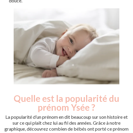
douce.
Quelle est la popularité du
Nouveaux-
Année
nés
prénom Ysée ?
2012
5
2016
5
La popularité d’un prénom en dit beaucoup sur son histoire et
2018
6
sur ce qui plaît chez lui au fil des années. Grâce à notre
graphique, découvrez combien de bébés ont porté ce prénom
2019
8