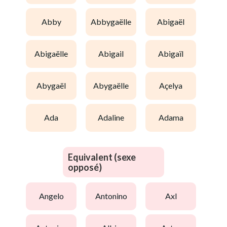
abby
abbygaëlle
abigaël
abigaëlle
abigail
abigaïl
abygaël
abygaëlle
açelya
ada
adaline
adama
Equivalent (sexe
opposé)
angelo
antonino
axl