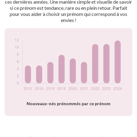
ces dernières années. Une manière simple et visuelle de savoir
2020
7
si ce prénom est tendance, rare ou en plein retour. Parfait
2021
6
pour vous aider à choisir un prénom qui correspond à vos
2022
11
envies !
2023
11
2024
12
Popularité du
prénom Ysée par
année
Nouveaux-nés prénommés par ce prénom