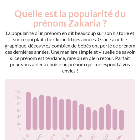
Quelle est la popularité du
Nouveaux-
Année
nés
prénom Zakaria ?
2009
99
2010
119
La popularité d’un prénom en dit beaucoup sur son histoire et
2011
102
sur ce qui plaît chez lui au fil des années. Grâce à notre
graphique, découvrez combien de bébés ont porté ce prénom
2012
110
ces dernières années. Une manière simple et visuelle de savoir
2013
107
si ce prénom est tendance, rare ou en plein retour. Parfait
2014
104
pour vous aider à choisir un prénom qui correspond à vos
2015
96
envies !
2016
97
2017
92
2018
82
2019
72
2020
62
2021
71
2022
80
2023
66
2024
63
Popularité du