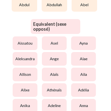
abdul
abdullah
abel
Equivalent (sexe
opposé)
aissatou
asel
ayna
aleksandra
ange
alae
allison
alaïs
aila
alixe
athénaïs
adélia
anika
adeline
anna