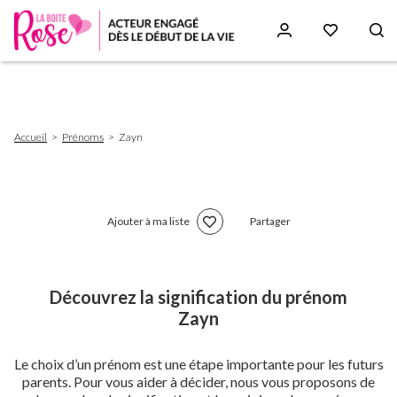
Aller
au
contenu
principal
Fil
Accueil
Prénoms
Zayn
d'Ariane
Ajouter à ma liste
Partager
Découvrez la signification du prénom
Zayn
Le choix d’un prénom est une étape importante pour les futurs
parents. Pour vous aider à décider, nous vous proposons de