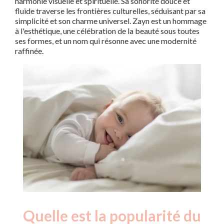
harmonie visuelle et spirituelle. Sa sonorité douce et
fluide traverse les frontières culturelles, séduisant par sa
simplicité et son charme universel. Zayn est un hommage
à l'esthétique, une célébration de la beauté sous toutes
ses formes, et un nom qui résonne avec une modernité
raffinée.
Quelle est la popularité du
Nouveaux-
Année
nés