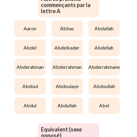
commençants par la
lettre A
aaron
abbas
abdallah
abdel
abdelkader
abdellah
abderahman
abderrahman
abderrahmane
abdoul
abdoulaye
abdoullah
abdul
abdullah
abel
Equivalent (sexe
opposé)