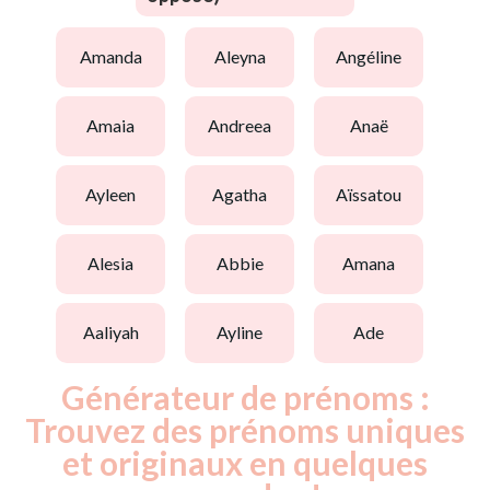
amanda
aleyna
angéline
amaia
andreea
anaë
ayleen
agatha
aïssatou
alesia
abbie
amana
aaliyah
ayline
ade
Générateur de prénoms :
Trouvez des prénoms uniques
et originaux en quelques