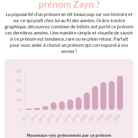
prénom Zayn ?
2013
5
2014
8
La popularité d’un prénom en dit beaucoup sur son histoire et
2015
16
sur ce qui plaît chez lui au fil des années. Grâce à notre
graphique, découvrez combien de bébés ont porté ce prénom
2016
32
ces dernières années. Une manière simple et visuelle de savoir
2017
36
si ce prénom est tendance, rare ou en plein retour. Parfait
2018
44
pour vous aider à choisir un prénom qui correspond à vos
2019
53
envies !
2020
73
2021
100
2022
116
2023
121
2024
143
Popularité du
prénom Zayn par
année
Nouveaux-nés prénommés par ce prénom