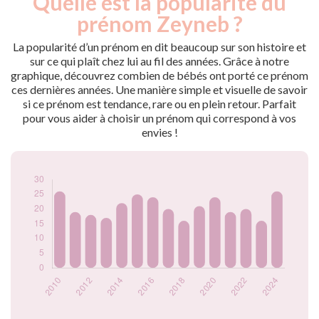
Quelle est la popularité du
Année
nés
prénom Zeyneb ?
2009
18
2010
26
La popularité d’un prénom en dit beaucoup sur son histoire et
2011
19
sur ce qui plaît chez lui au fil des années. Grâce à notre
graphique, découvrez combien de bébés ont porté ce prénom
2012
18
ces dernières années. Une manière simple et visuelle de savoir
2013
17
si ce prénom est tendance, rare ou en plein retour. Parfait
2014
22
pour vous aider à choisir un prénom qui correspond à vos
2015
25
envies !
2016
24
2017
20
2018
16
2019
21
2020
24
2021
19
2022
20
2023
16
2024
26
Popularité du
prénom Zeyneb
par année