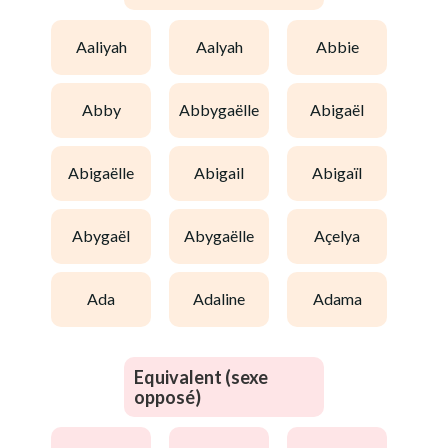
aaliyah
aalyah
abbie
abby
abbygaëlle
abigaël
abigaëlle
abigail
abigaïl
abygaël
abygaëlle
açelya
ada
adaline
adama
Equivalent (sexe
opposé)