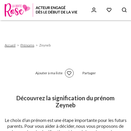
Aller
au
contenu
principal
Fil
Accueil
Prénoms
Zeyneb
d'Ariane
Ajouter à ma liste
Partager
Découvrez la signification du prénom
Zeyneb
Le choix d’un prénom est une étape importante pour les futurs
parents. Pour vous aider à décider, nous vous proposons de